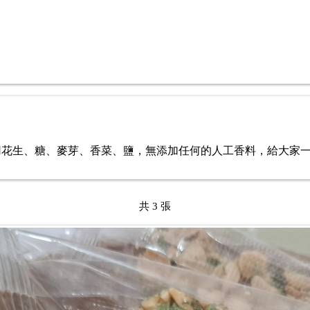
用花生、糖、麥芽、香菜、鹽，無添加任何的人工香料，給大家
共 3 張