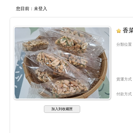
您目前：
未登入
香
分類位置
貨運方式
付款方式
加入到收藏匣