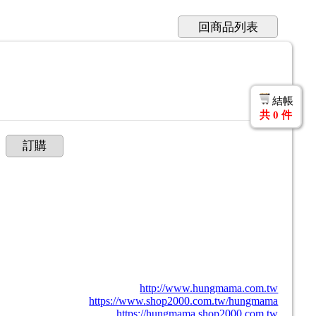
回商品列表
結帳
共
0
件
訂購
http://www.hungmama.com.tw
https://www.shop2000.com.tw/hungmama
https://hungmama.shop2000.com.tw