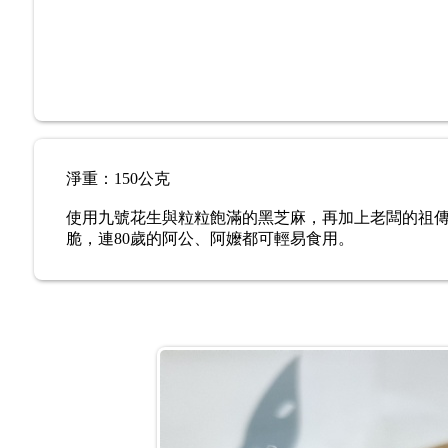
淨重：150公克
使用九號花生與粒粒飽滿的黑芝麻，再加上老闆的祖傳
脆，連80歲的阿公、阿嬤都可輕易食用。