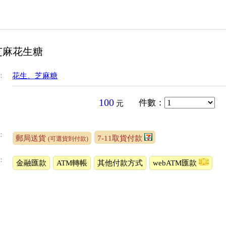
芝麻花生糖
：
花生、芝麻糖
100
件數
：
元
：
郵局送貨
7-11取貨付款
(可選貨到付款)
：
金融匯款
ATM轉帳
其他付款方式
webATM匯款