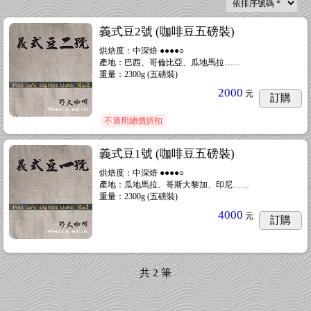
義式豆2號 (咖啡豆五磅裝)
烘焙度：中深焙 ●●●●○
產地：巴西、哥倫比亞、瓜地馬拉……
重量：2300g (五磅裝)
2000
元
訂購
不適用總價折扣
義式豆1號 (咖啡豆五磅裝)
烘焙度：中深焙 ●●●●○
產地：瓜地馬拉、哥斯大黎加、印尼……
重量：2300g (五磅裝)
4000
元
訂購
共
2
筆