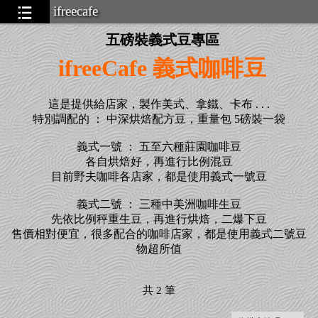
ifreecafe
五磅裝義式豆專區
ifreeCafe 義式咖啡豆
這是提供給店家，製作美式、拿鐵、卡布 . . .
特別調配的 ： 中深烘焙配方豆，重量包 5磅裝一袋
義式一號 ： 五至六種莊園咖啡豆
各自烘焙好，再進行比例混豆
目前野夫咖啡各店家，都是使用義式一號豆
義式二號 ： 三種中美洲咖啡生豆
先依比例秤重生豆，再進行烘焙，二爆下豆
售價相對便宜，很多配合的咖啡店家，都是使用義式二號豆
物超所值
共
2
筆