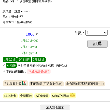
商品代碼
：1.玫瑰教堂 (咖啡豆半磅裝)
烘焙度：淺焙 ●○○○○
產地：哥倫比亞
處理方式：藍莓發酵法
件數
：
1000
元
1
件
9.0折=900
訂購
2
件
8.8折=880
3
件
8.3折=830
1
件
9.0折
2
件
8.8折
3
件
8.3折
※
可混件
同折扣區內的不同商品可累計滿件(元)
※ 本商品折扣後，
不適用總價折扣
7-11取貨付款
宅配送貨
(可選貨到付款)
非台灣地區宅配(運費到付！)
線上刷卡
金融匯款
ATM轉帳
webATM匯款
加入到收藏匣