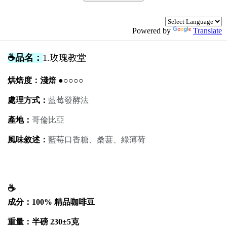
Powered by
Translate
☕
品名：
1.玫瑰教堂
烘焙度：淺焙 ●○○○○
處理方式：
藍莓發酵法
產地：
哥倫比亞
風味敘述：
藍莓口香糖、桑葚、綠薄荷
☕
成分：100% 精品咖啡豆
重量：半磅 230±5克