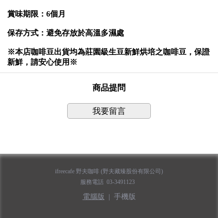
賞味期限：6個月
保存方式：避免存放於高溫多濕處
※本店咖啡豆出貨均為莊園級生豆新鮮烘培之咖啡豆，保證
新鮮，請安心使用※
商品提問
我要留言
ifreecafe 野夫咖啡 (野夫藏臻股份有限公司)
服務電話 03-3491123
電腦版
|
手機版