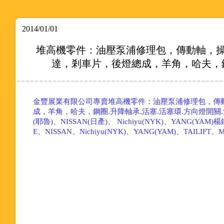
2014/01/01
堆高機零件：油壓泵浦修理包，傳動軸，
達，剎車片，後燈總成，羊角，哈夫，鋼圈.
金豐展業有限公司專賣
堆高機零件：油壓泵浦修理包，傳
成，羊角，哈夫，鋼圈.升降軸承.活塞.活塞環.方向燈開關.煞車總
(耶魯)、NISSAN(日產)、 Nichiyu(NYK)、YANG(YAM
E、NISSAN、Nichiyu(NYK)、YANG(YAM)、TAILIFT、