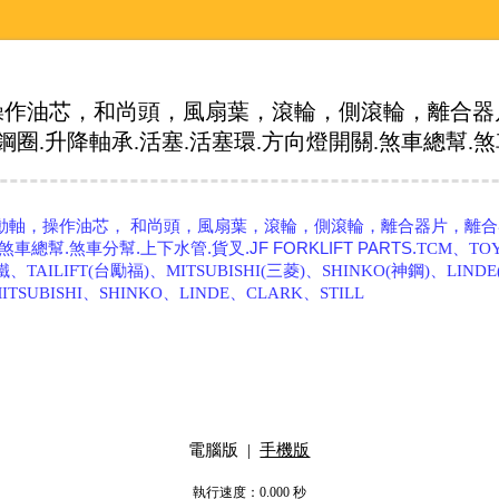
操作油芯，和尚頭，風扇葉，滾輪，側滾輪，離合器
升降軸承.活塞.活塞環.方向燈開關.煞車總幫.煞車分幫.
動軸，操作油芯， 和尚頭，風扇葉，滾輪，側滾輪，離合器片，離合
幫.煞車分幫.上下水管.貨叉.JF FORKLIFT PARTS.
TCM、TO
)楊鐵、TAILIFT(台勵福)、MITSUBISHI(三菱)、SHINKO(神鋼)、LI
MITSUBISHI、SHINKO、LINDE、CLARK、STILL
電腦版
|
手機版
執行速度
：0.000
秒