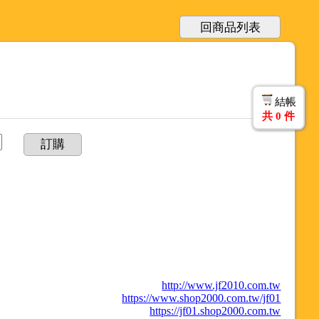
回商品列表
結帳
共
0
件
訂購
http://www.jf2010.com.tw
https://www.shop2000.com.tw/jf01
https://jf01.shop2000.com.tw