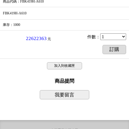
商品代碼
：FBK419H-A610
FBK419H-A610
庫存
：
1000
件數
：
22622363
元
訂購
加入到收藏匣
商品提問
我要留言