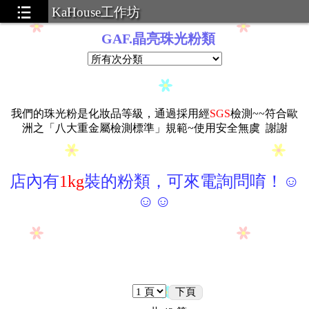
KaHouse工作坊
GAF.晶亮珠光粉類
我們的珠光粉是化妝品等級，通過採用經
SGS
檢測~~符合歐
洲之「八大重金屬檢測標準」規範~使用安全無虞 謝謝
店內有
1kg
裝的粉類，可來電詢問唷！☺
☺☺
下頁