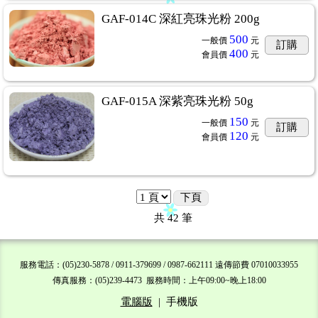
GAF-014C 深紅亮珠光粉 200g
500
一般價
元
訂購
400
會員價
元
GAF-015A 深紫亮珠光粉 50g
150
一般價
元
訂購
120
會員價
元
下頁
共
42
筆
服務電話：(05)230-5878 / 0911-379699 / 0987-662111 遠傳節費 07010033955
傳真服務：(05)239-4473 服務時間：上午09:00~晚上18:00
電腦版
|
手機版