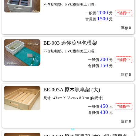
不含切割墊、PVC模與美工刀喔!
2000
一般價
元
*補貨中
1500
會員價
元
庫存
0
BE-003 迷你晾皂包模架
不含切割墊、PVC模與美工刀喔!
200
一般價
元
*補貨中
150
會員價
元
庫存
0
BE-003A 原木晾皂架 (大)
尺寸 : 43 cm X 35 cm x 8.3 cm (內尺寸)
450
一般價
元
*補貨中
430
會員價
元
庫存
0