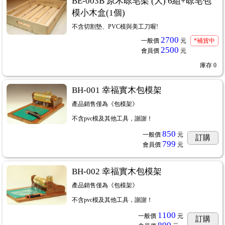
BE-003B 原木晾皂架 (大) 6組+晾皂包
模小木盒(1個)
不含切割墊、PVC模與美工刀喔!
2700
一般價
元
*補貨中
2500
會員價
元
庫存
0
BH-001 幸福實木包模架
產品銷售僅為《包模架》
不含pvc模及其他工具，謝謝！
850
一般價
元
訂購
799
會員價
元
BH-002 幸福實木包模架
產品銷售僅為《包模架》
不含pvc模及其他工具，謝謝！
1100
一般價
元
訂購