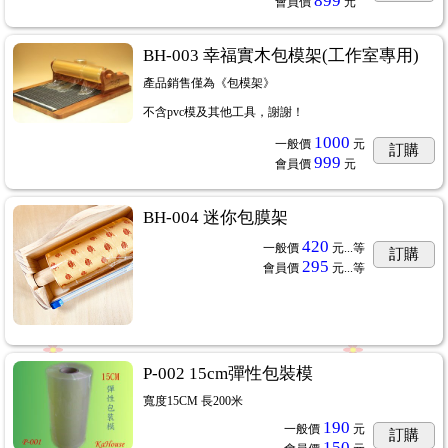
899
會員價
元
BH-003 幸福實木包模架(工作室專用)
產品銷售僅為《包模架》
不含pvc模及其他工具，謝謝！
1000
一般價
元
訂購
999
會員價
元
BH-004 迷你包膜架
420
一般價
元...
等
訂購
295
會員價
元...
等
P-002 15cm彈性包裝模
寬度15CM 長200米
190
一般價
元
訂購
150