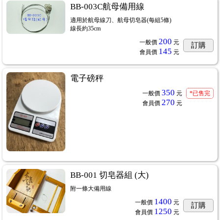
BB-003C航母備用線
適用於航母線刀、航母切皂器(每組5條)
線長約35cm
200
一般價
元
訂購
145
會員價
元
電子磅秤
350
一般價
元
*已售完
270
會員價
元
BB-001 切皂器組 (大)
附一條大備用線
1400
一般價
元
訂購
1250
會員價
元