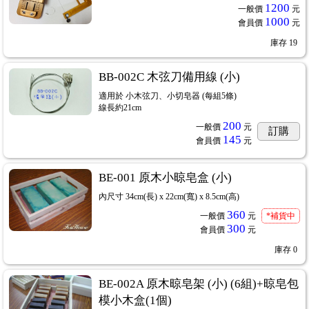
1200
一般價
元
1000
會員價
元
庫存
19
BB-002C 木弦刀備用線 (小)
適用於 小木弦刀、小切皂器 (每組5條)
線長約21cm
200
一般價
元
訂購
145
會員價
元
BE-001 原木小晾皂盒 (小)
內尺寸 34cm(長) x 22cm(寬) x 8.5cm(高)
360
一般價
元
*補貨中
300
會員價
元
庫存
0
BE-002A 原木晾皂架 (小) (6組)+晾皂包
模小木盒(1個)