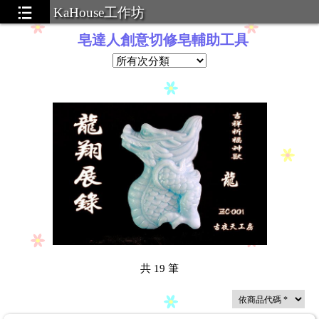
KaHouse工作坊
皂達人創意切修皂輔助工具
共
19
筆