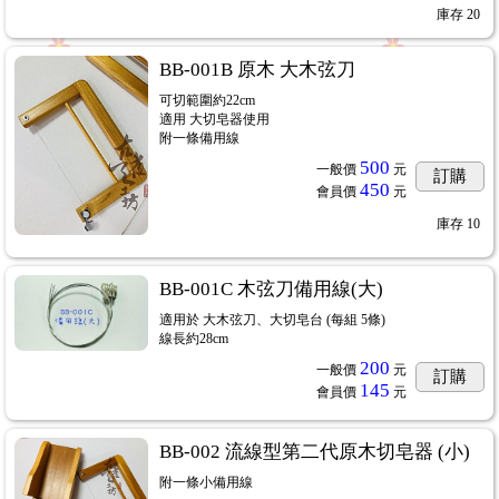
庫存
20
BB-001B 原木 大木弦刀
可切範圍約22cm
適用 大切皂器使用
附一條備用線
500
一般價
元
訂購
450
會員價
元
庫存
10
BB-001C 木弦刀備用線(大)
適用於 大木弦刀、大切皂台 (每組 5條)
線長約28cm
200
一般價
元
訂購
145
會員價
元
BB-002 流線型第二代原木切皂器 (小)
附一條小備用線