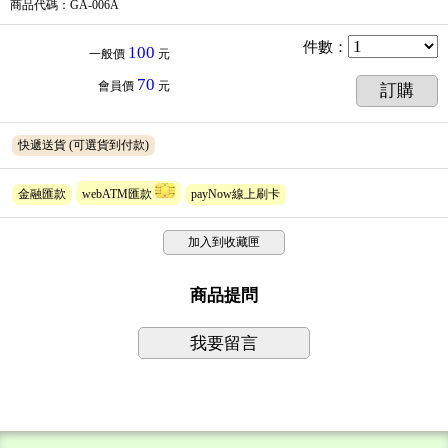
商品代碼
：GA-006A
件數
：
100
一般價
元
70
會員價
元
訂購
快遞送貨
(可選貨到付款)
金融匯款
webATM匯款
payNow線上刷卡
加入到收藏匣
商品提問
我要留言