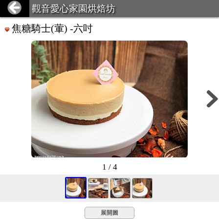
觀音愛心家園烘焙坊
焦糖騎士(葷) -六吋
1 / 4
展開圖