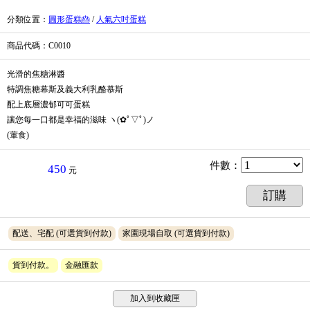
分類位置
：
圓形蛋糕🎂
/
人氣六吋蛋糕
商品代碼
：C0010
光滑的焦糖淋醬
特調焦糖幕斯及義大利乳酪慕斯
配上底層濃郁可可蛋糕
讓您每一口都是幸福的滋味 ヽ(✿ﾟ▽ﾟ)ノ
(葷食)
件數
：
450
元
訂購
配送、宅配
(可選貨到付款)
家園現場自取
(可選貨到付款)
貨到付款。
金融匯款
加入到收藏匣