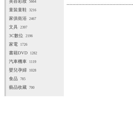
美容彩妝
5664
童裝童鞋
3216
家俱衛浴
2467
文具
2397
3C數位
2196
家電
1726
書籍DVD
1282
汽車機車
1119
嬰兒孕婦
1028
食品
785
藝品收藏
700