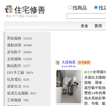
找商品
找
住宅修善
商店 1977 商品 14,648,683
美食
實用
男裝服飾
524218
運動休閒
305469
皮包鞋子
295603
女裝服飾
114520
大昌熱泵
住宅修善
飾品配件
51277
www.dch.tw
全球最H
新北市
DIY手工藝
50870
水器比太陽能
玩具電玩
9528
節能．環保．
居家生活
9114
器空氣中取熱
歷經14年的
裝潢五金園藝
9074
熱水系統於學
工商服務
7862
部、寺廟、飯