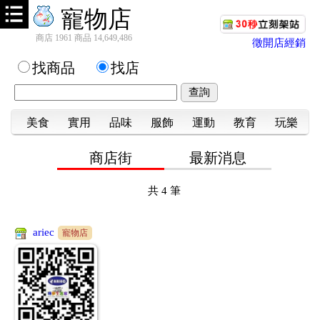
寵物店
商店 1961 商品 14,649,486
徵開店經銷
找商品
找店
美食
實用
品味
服飾
運動
教育
玩樂
商店街
最新消息
共
4
筆
ariec
寵物店