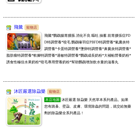
飛騰
寵物店
飛騰*鸚鵡腸胃腫脹.消化不良.嘔吐.抽蓄.前胃擴張症PD
D特調營養*咬毛.鸚鵡喙羽症PBFD特調營養*氣囊炎特
調營養*卡蛋特調營養*墬卵特調營養*鼻竇炎特調營養*
脂肪瘤特調營養*軟腳特調營養*過敏特調營養*鸚鵡成長奶粉*大補帖營養奶粉*
誘食性極佳水果奶粉*咬毛專用營養奶粉*幫助鸚鵡增加飲水量的滋養丸
沐匠嚴選除蝨樂
寵物店
本店地圖
沐匠嚴選 除蝨樂 天然草本系列產品。如果
您有跳蚤、壁蝨、皮膚、環境除蟲的問題，就交給無藥
劑的除蝨樂全系列產品！