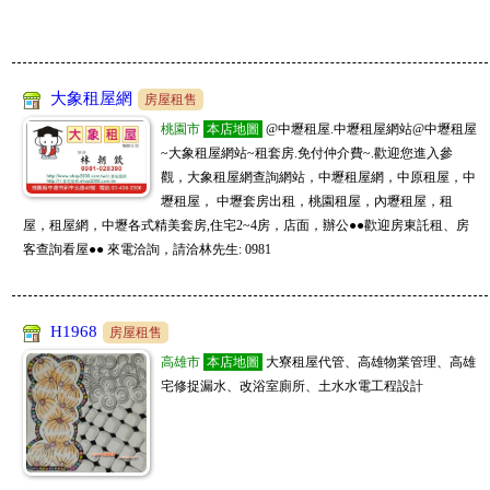
大象租屋網
房屋租售
桃園市
本店地圖
@中壢租屋.中壢租屋網站@中壢租屋
~大象租屋網站~租套房.免付仲介費~.歡迎您進入參
觀，大象租屋網查詢網站，中壢租屋網，中原租屋，中
壢租屋， 中壢套房出租，桃園租屋，內壢租屋，租
屋，租屋網，中壢各式精美套房,住宅2~4房，店面，辦公●●歡迎房東託租、房
客查詢看屋●● 來電洽詢，請洽林先生: 0981
H1968
房屋租售
高雄市
本店地圖
大寮租屋代管、高雄物業管理、高雄
宅修捉漏水、改浴室廁所、土水水電工程設計