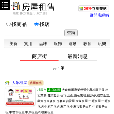
房屋租售
商店 1963 商品 14,657,183
徵開店經銷
找商品
找店
美食
實用
品味
服飾
運動
教育
玩樂
商店街
最新消息
共
3
筆
大象租屋
房屋租售
桃園市
本店地圖
大象租屋專業經營中壢地區房屋,出
租業務,各式套房,住宅,店面,辦公出租,案源多,成交迅速,
歡迎房東託租,房客查詢看屋,大象租屋,中壢租屋,中壢租
屋網,中原租屋,內壢租屋,中壢市套房出租,中原套房出
租,中壢市租屋,中原租屋網,桃園租屋，