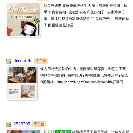
我是波妞媽 在家帶著波妞生活 身上有著彩色扣魂，玩
手作 賣彩色扣~ 喜歡所有有彩色的扣子.. 自家烤漆工
廠，噴漆扣都是自家噴烤顏色 ^^ 每週5寄件。帶著兩幼
子 回覆慢請見諒囉
decourlife
手工藝
蝶古巴特優質妳的生活～德國餐巾紙專賣～創意手工藝~
拼貼美學!!蝶古巴特輕鬆DIY教學!蝶古巴特生活的YAHO
O部落格～http://tw.myblog.yahoo.com/decour-life訂購商
2525705
手工藝
彰化縣
本店地圖
祥龍禮品手工藝用品社，十年來專營