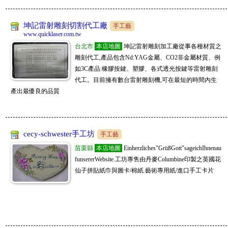
坤記雷射雕刻切割代工廠
手工藝
www.quicklaser.com.tw
台北市
本店地圖
坤記雷射雕刻加工廠從事各種材質之
雕刻代工,產品包含Nd:YAG金屬、CO2非金屬材質、例
如3C產品:橡膠按鍵、塑膠、各式透光按鍵等雷射雕刻
代工。目前擁有數台雷射雕刻機,可在最短的時間內生
產出最優良的品質
cecy-schwester手工坊
手工藝
苗栗縣
本店地圖
Einherzliches"GrüßGott"sageichIhnenau
funsererWebsite.工坊專售由丹麥Columbine印製之英國花
仙子拼貼紙巾與圖卡/棉紙.藝術專用紙/進口手工卡片