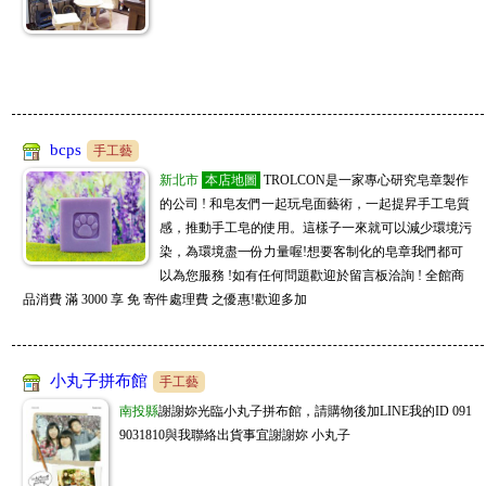
bcps
手工藝
新北市
本店地圖
TROLCON是一家專心研究皂章製作
的公司 ! 和皂友們一起玩皂面藝術，一起提昇手工皂質
感，推動手工皂的使用。這樣子一來就可以減少環境污
染，為環境盡一份力量喔!想要客制化的皂章我們都可
以為您服務 !如有任何問題歡迎於留言板洽詢 ! 全館商
品消費 滿 3000 享 免 寄件處理費 之優惠!歡迎多加
小丸子拼布館
手工藝
南投縣
謝謝妳光臨小丸子拼布館，請購物後加LINE我的ID 091
9031810與我聯絡出貨事宜謝謝妳 小丸子