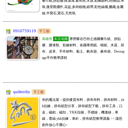
台中百坪實體廠房可自取，一件起批無需繳交入會費，徵實力團媽及想賺第
餐巾紙,拼貼膠,保護漆,素布胚,木器,彩繪顏料,diy飾品,串
珠,微景觀擺件,花盆,多肉植物,緞帶,彩色線繩,臘繩,金屬
冠亦商行
二份收入的你！加入LINE客服@lima888
08/03
手工藝
線,半寶石,寶石,天然珠,
冠亦商行手工皂材料專業分售，請至商店搜尋"冠亦商行"就能找到我們囉! 滿
JL全球代購
額贈精油，快來選購喲
08/03
購物商城
www.kitty888.com.tw
天上新品 😁ID 0908123186 或搜尋 JL全球代購 或 www. kitty888.com.tw
0910759119
手工藝
JM批發大盤商
08/03
購物商城
www.sofeelco.com
高雄市
本店地圖
專營蝶谷巴特之德國餐巾紙、拼貼
促銷9折,每天刊登新款,敬請關注,全網批發價,頂級原單精品上遊貨源供貨廠商,
膠、膠漆類、彩繪材料、各國專用紙、棉紙、木器、胚
5800精品批發商
一件起批,長期徽招代理批發,大量批價可洽談喔
08/02
購物商城
www.5800.com.tw
布、皮革、手作材料、黏土、帆布袋、麻布袋、Decoup
每日海量上新 一件全球代發， 5800精品批發商 LINE：dj82703
age手作教學課程
JL全球代購
08/02
購物商城
www.kitty888.com.tw
天上新品 😁ID 0908123186 或搜尋 JL全球代購 或 www. kitty888.com.tw
JM批發大盤商
08/02
購物商城
www.sofeelco.com
促銷9折,每天刊登新款,敬請關注,全網批發價,頂級原單精品上遊貨源供貨廠商,
quilterdiy
手工藝
勵瑪全球團購批發
一件起批,長期徽招代理批發,大量批價可洽談喔
08/01
購物商城
布的魔法屋－提供優質布料，拼布布料，拼布材料，yk
台中百坪實體廠房可自取，一件起批無需繳交入會費，徵實力團媽及想賺第
k拉鍊，拼布紙型分享，拼布紙型下載，拼布工具，口
JM批發大盤商
二份收入的你！加入LINE客服@lima888
08/01
購物商城
www.sofeelco.com
金，磁釦，磁扣，YKK拉鏈，手縫線，機逢線，車
促銷9折,每天刊登新款,敬請關注,全網批發價,頂級原單精品上遊貨源供貨廠商,
線，蕾絲.ykk拉鍊，車針，拼布紙型教學講義 >> 讓您
JL全球代購
一件起批,長期徽招代理批發,大量批價可洽談喔
08/01
購物商城
www.kitty888.com.tw
創作放心不費心~