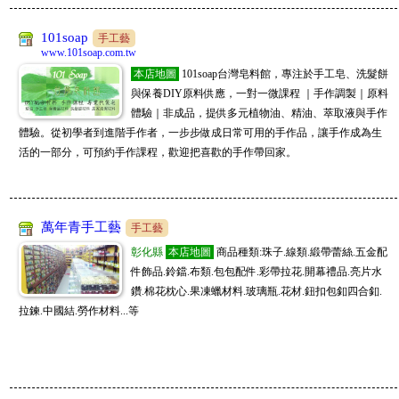
📢新北批發百坪倉庫!一手供貨，寢具家飾、生活五金千種商品，招收直播
冠亦商行
主、團媽、自取店 客服ID:scgagago01
08/07
手工藝
101soap
手工藝
冠亦商行手工皂材料專業分售，請至商店搜尋"冠亦商行"就能找到我們囉! 滿
www.101soap.com.tw
JL全球代購
額贈精油，快來選購喲
08/07
購物商城
本店地圖
101soap台灣皂料館，專注於手工皂、洗髮餅
www.kitty888.com.tw
與保養DIY原料供應，一對一微課程 ｜手作調製｜原料
天上新品 😁ID 0908123186 或搜尋 JL全球代購 或 www. kitty888.co
體驗｜非成品，提供多元植物油、精油、萃取液與手作
JM批發大盤商
08/07
購物商城
www.sofeelco.com
體驗。從初學者到進階手作者，一步步做成日常可用的手作品，讓手作成為生
促銷9折,每天刊登新款,敬請關注,全網批發價,頂級原單精品上遊貨源供貨廠商,
活的一部分，可預約手作課程，歡迎把喜歡的手作帶回家。
5800精品批發商
一件起批,長期徽招代理批發,大量批價可洽談喔
08/06
購物商城
www.5800.com.tw
5800精品批發 不用等預訂、現貨齊全，發圖詢價馬上回覆， 工廠直營現貨供
勵瑪全球團購批發
應 支援全台代發、跨境批發
08/06
購物商城
萬年青手工藝
手工藝
台中百坪實體廠房可自取，一件起批無需繳交入會費，徵實力團媽及想賺第
家加購GAGAGO
二份收入的你！加入LINE客服@lima888
08/06
購物商城
彰化縣
本店地圖
商品種類:珠子.線類.緞帶蕾絲.五金配
件飾品.鈴鐺.布類.包包配件.彩帶拉花.開幕禮品.亮片水
📢新北批發百坪倉庫!一手供貨，寢具家飾、生活五金千種商品，招收直播
鑽.棉花枕心.果凍蠟材料.玻璃瓶.花材.鈕扣包釦四合釦.
冠亦商行
主、團媽、自取店 客服ID:scgagago01
08/06
手工藝
拉鍊.中國結.勞作材料...等
冠亦商行手工皂材料專業分售，請至商店搜尋"冠亦商行"就能找到我們囉! 滿
JL全球代購
額贈精油，快來選購喲
08/06
購物商城
www.kitty888.com.tw
天上新品 😁ID 0908123186 或搜尋 JL全球代購 或 www. kitty888.com.tw
JM批發大盤商
08/06
購物商城
www.sofeelco.com