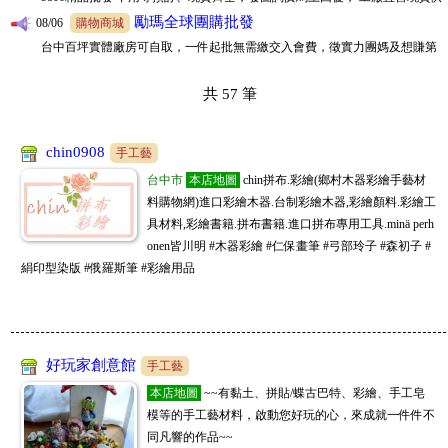
家加購GAGAGO
二份收入的你！加入LINE客服@lima888
08/06
購物商城
📢新北批發百坪倉庫!一手供貨，寢具家飾、生活五金千種商品，招收直播
冠亦商行
主、團媽、自取店 客服ID:scgagago01
08/06
手工藝
共
57
筆
冠亦商行手工皂材料專業分售，請至商店搜尋"冠亦商行"就能找到我們囉! 滿
JL全球代購
額贈精油，快來選購喲
08/06
購物商城
www.kitty888.com.tw
天上新品 😁ID 0908123186 或搜尋 JL全球代購 或 www. kitty888.com.tw
chin0908
手工藝
JM批發大盤商
08/06
購物商城
www.sofeelco.com
台中市
本店地圖
chin拼布.彩繪(鄉村木器彩繪手藝材
促銷9折,每天刊登新款,敬請關注,全網批發價,頂級原單精品上遊貨源供貨廠商,
料購物網)進口彩繪木器.台制彩繪木器,彩繪顏料.彩繪工
5800精品批發商
一件起批,長期徽招代理批發,大量批價可洽談喔
08/05
購物商城
www.5800.com.tw
具材料,彩繪書籍.拼布書籍.進口拼布專用工具.minä perh
onen皆川明 #木器彩繪 #仁保畫筆 #弓部玲子 #森初子 #
新款已上新 每日海量上新 一件全球代發， 5800精品批發商 LINE：dj82703
絹印型染版 #俄羅斯筆 #彩繪用品
勵瑪全球團購批發
08/05
購物商城
台中百坪實體廠房可自取，一件起批無需繳交入會費，徵實力團媽及想賺第
冠亦商行
二份收入的你！加入LINE客服@lima888
08/05
手工藝
冠亦商行手工皂材料專業分售，請至商店搜尋"冠亦商行"就能找到我們囉! 滿
好玩家創意館
手工藝
JL全球代購
額贈精油，快來選購喲
08/05
購物商城
www.kitty888.com.tw
本店地圖
~~有黏土、拼貼/蝶古巴特、彩繪、手工皂
天上新品 😁ID 0908123186 或搜尋 JL全球代購 或 www. kitty888.com.tw
模等的手工藝材料，啟動您好玩的心，來成就一件件不
JM批發大盤商
08/05
購物商城
www.sofeelco.com
同凡響的作品~~
促銷9折,每天刊登新款,敬請關注,全網批發價,頂級原單精品上遊貨源供貨廠商,