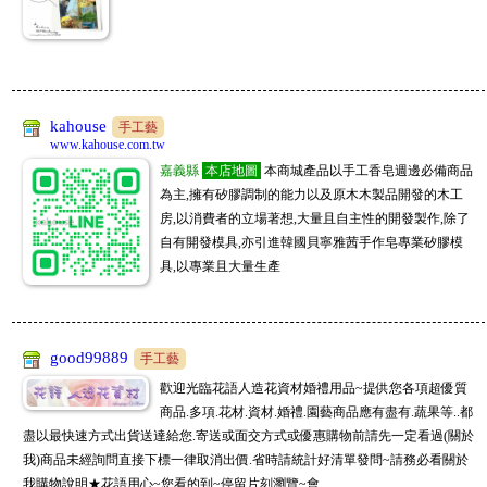
kahouse
手工藝
www.kahouse.com.tw
嘉義縣
本店地圖
本商城產品以手工香皂週邊必備商品
為主,擁有矽膠調制的能力以及原木木製品開發的木工
房,以消費者的立場著想,大量且自主性的開發製作,除了
自有開發模具,亦引進韓國貝寧雅茜手作皂專業矽膠模
具,以專業且大量生產
good99889
手工藝
歡迎光臨花語人造花資材婚禮用品~提供您各項超優質
商品.多項.花材.資材.婚禮.園藝商品應有盡有.蔬果等..都
盡以最快速方式出貨送達給您.寄送或面交方式或優惠購物前請先一定看過(關於
我)商品未經詢問直接下標一律取消出價.省時請統計好清單發問~請務必看關於
我購物說明★花語用心~您看的到~停留片刻瀏覽~會