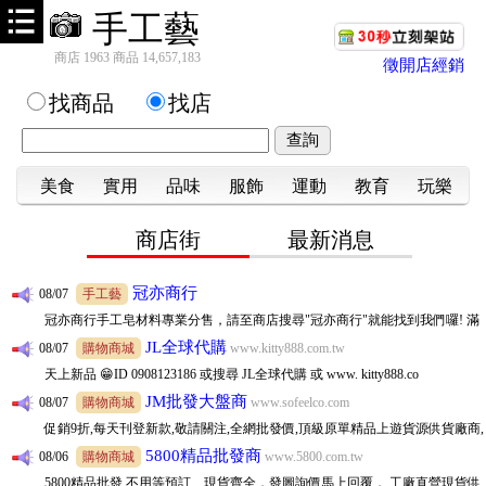
手工藝
JL全球代購
額贈精油，快來選購喲
08/08
購物商城
www.kitty888.com.tw
天上新品 😁ID 0908123186 或搜尋 JL全球代購 或 www. kitty888.com.tw
商店 1963 商品 14,657,183
徵開店經銷
勵瑪全球團購批發
08/08
購物商城
找商品
找店
台中百坪實體廠房可自取，一件起批無需繳交入會費，徵實力團媽及想賺第
JM批發大盤商
二份收入的你！加入LINE客服@lima888
08/08
購物商城
www.sofeelco.com
促銷9折,每天刊登新款,敬請關注,全網批發價,頂級原單精品上遊貨源供貨廠商,
家加購GAGAGO
美食
一件起批,長期徽招代理批發,大量批價可洽談喔
實用
品味
服飾
運動
教育
玩樂
08/07
購物商城
📢新北批發百坪倉庫!一手供貨，寢具家飾、生活五金千種商品，招收直播
商店街
最新消息
冠亦商行
主、團媽、自取店 客服ID:scgagago01
08/07
手工藝
冠亦商行手工皂材料專業分售，請至商店搜尋"冠亦商行"就能找到我們囉! 滿
JL全球代購
額贈精油，快來選購喲
08/07
購物商城
www.kitty888.com.tw
天上新品 😁ID 0908123186 或搜尋 JL全球代購 或 www. kitty888.co
JM批發大盤商
08/07
購物商城
www.sofeelco.com
促銷9折,每天刊登新款,敬請關注,全網批發價,頂級原單精品上遊貨源供貨廠商,
5800精品批發商
一件起批,長期徽招代理批發,大量批價可洽談喔
08/06
購物商城
www.5800.com.tw
5800精品批發 不用等預訂、現貨齊全，發圖詢價馬上回覆， 工廠直營現貨供
勵瑪全球團購批發
應 支援全台代發、跨境批發
08/06
購物商城
台中百坪實體廠房可自取，一件起批無需繳交入會費，徵實力團媽及想賺第