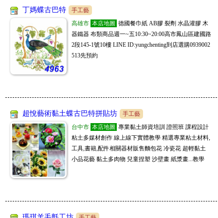
促銷9折,每天刊登新款,敬請關注,全網批發價,頂級原單精品上遊貨源供貨廠商,
丁媽蝶古巴特
手工藝
5800精品批發商
一件起批,長期徽招代理批發,大量批價可洽談喔
08/05
購物商城
www.5800.com.tw
高雄市
本店地圖
德國餐巾紙 AB膠 裂劑 水晶灌膠 木
新款已上新 每日海量上新 一件全球代發， 5800精品批發商 LINE：dj82703
器鐵器 布類商品週一~五10:30~20:00高市鳳山區建國路
勵瑪全球團購批發
08/05
購物商城
2段145-1號10樓 LINE ID:yungchenting到店選購0939002
台中百坪實體廠房可自取，一件起批無需繳交入會費，徵實力團媽及想賺第
513先預約
冠亦商行
二份收入的你！加入LINE客服@lima888
08/05
手工藝
冠亦商行手工皂材料專業分售，請至商店搜尋"冠亦商行"就能找到我們囉! 滿
JL全球代購
額贈精油，快來選購喲
08/05
購物商城
www.kitty888.com.tw
天上新品 😁ID 0908123186 或搜尋 JL全球代購 或 www. kitty888.com.tw
超悅藝術黏土蝶古巴特拼貼坊
JM批發大盤商
手工藝
08/05
購物商城
www.sofeelco.com
促銷9折,每天刊登新款,敬請關注,全網批發價,頂級原單精品上遊貨源供貨廠商,
台中市
本店地圖
專業黏土師資培訓 證照班 課程設計
JM批發大盤商
粘土多媒材創作 線上線下實體教學 精選專業粘土材料,
一件起批,長期徽招代理批發,大量批價可洽談喔
08/04
購物商城
www.sofeelco.com
工具,書籍,配件相關器材販售麵包花 冷瓷花 超輕黏土
促銷9折,每天刊登新款,敬請關注,全網批發價,頂級原單精品上遊貨源供貨廠商,
小品花藝 黏土多肉物 兒童捏塑 沙壁畫 紙漿畫...教學
5800精品批發商
一件起批,長期徽招代理批發,大量批價可洽談喔
08/04
購物商城
www.5800.com.tw
新款天天上新 全台一件起批 專做精品 講求高端精品的 直接找我們5800工廠
勵瑪全球團購批發
就對了
08/04
購物商城
台中百坪實體廠房可自取，一件起批無需繳交入會費，徵實力團媽及想賺第
家加購GAGAGO
二份收入的你！加入LINE客服@lima888
08/04
購物商城
瑪琪羊毛氈工坊
手工藝