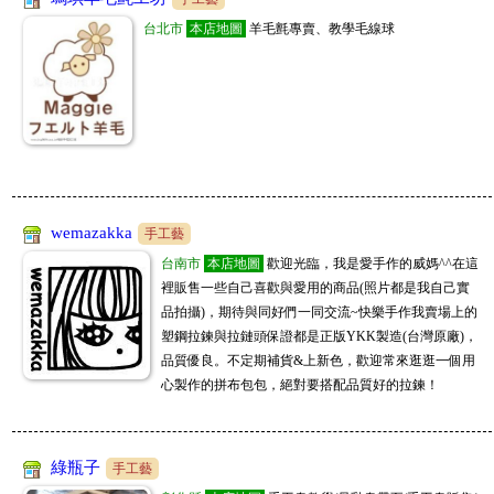
📢新北批發百坪倉庫!一手供貨，寢具家飾、生活五金千種商品，招收直播
台北市
本店地圖
羊毛氈專賣、教學毛線球
冠亦商行
主、團媽、自取店 客服ID:scgagago01
08/04
手工藝
冠亦商行手工皂材料專業分售，請至商店搜尋"冠亦商行"就能找到我們囉! 滿
JL全球代購
額贈精油，快來選購喲
08/04
購物商城
www.kitty888.com.tw
天上新品 😁ID 0908123186 或搜尋 JL全球代購 或 www. kitty888.com.tw
1688名品工廠批發
08/03
購物商城
www.fb1688.com.tw
1688工廠批發網 網絡最低價 價格實惠,品質优,🤍歡迎詢問批發零售微信：goo
家加購GAGAGO
dnike01
08/03
購物商城
wemazakka
📢新北批發百坪倉庫!一手供貨，寢具家飾、生活五金千種商品，招收直播
手工藝
勵瑪全球團購批發
主、團媽、自取店 客服ID:scgagago01
08/03
購物商城
台南市
本店地圖
歡迎光臨，我是愛手作的威媽^^在這
台中百坪實體廠房可自取，一件起批無需繳交入會費，徵實力團媽及想賺第
裡販售一些自己喜歡與愛用的商品(照片都是我自己實
品拍攝)，期待與同好們一同交流~快樂手作我賣場上的
冠亦商行
二份收入的你！加入LINE客服@lima888
08/03
手工藝
塑鋼拉鍊與拉鏈頭保證都是正版YKK製造(台灣原廠)，
冠亦商行手工皂材料專業分售，請至商店搜尋"冠亦商行"就能找到我們囉! 滿
品質優良。不定期補貨&上新色，歡迎常來逛逛一個用
JL全球代購
額贈精油，快來選購喲
08/03
購物商城
www.kitty888.com.tw
心製作的拼布包包，絕對要搭配品質好的拉鍊！
天上新品 😁ID 0908123186 或搜尋 JL全球代購 或 www. kitty888.com.tw
JM批發大盤商
08/03
購物商城
www.sofeelco.com
促銷9折,每天刊登新款,敬請關注,全網批發價,頂級原單精品上遊貨源供貨廠商,
綠瓶子
手工藝
5800精品批發商
一件起批,長期徽招代理批發,大量批價可洽談喔
08/02
購物商城
www.5800.com.tw