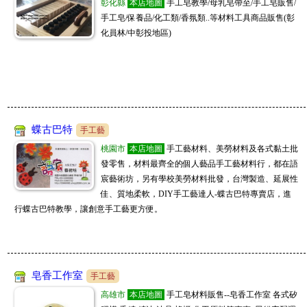
彰化縣
本店地圖
手工皂教學/母乳皂帶至/手工皂販售/
每日海量上新 一件全球代發， 5800精品批發商 LINE：dj82703
手工皂/保養品/化工類/香氛類..等材料工具商品販售(彰
JL全球代購
08/02
購物商城
www.kitty888.com.tw
化員林/中彰投地區)
天上新品 😁ID 0908123186 或搜尋 JL全球代購 或 www. kitty888.com.tw
JM批發大盤商
08/02
購物商城
www.sofeelco.com
促銷9折,每天刊登新款,敬請關注,全網批發價,頂級原單精品上遊貨源供貨廠商,
勵瑪全球團購批發
一件起批,長期徽招代理批發,大量批價可洽談喔
08/01
購物商城
台中百坪實體廠房可自取，一件起批無需繳交入會費，徵實力團媽及想賺第
JM批發大盤商
二份收入的你！加入LINE客服@lima888
蝶古巴特
08/01
購物商城
www.sofeelco.com
手工藝
促銷9折,每天刊登新款,敬請關注,全網批發價,頂級原單精品上遊貨源供貨廠商,
桃園市
本店地圖
手工藝材料、美勞材料及各式黏土批
JL全球代購
一件起批,長期徽招代理批發,大量批價可洽談喔
08/01
購物商城
發零售，材料最齊全的個人藝品手工藝材料行，都在語
www.kitty888.com.tw
宸藝術坊，另有學校美勞材料批發，台灣製造、延展性
天上新品 😁ID 0908123186 或搜尋 JL全球代購 或 www. kitty888.com.tw
佳、質地柔軟，DIY手工藝達人-蝶古巴特專賣店，進
勵瑪全球團購批發
07/31
購物商城
行蝶古巴特教學，讓創意手工藝更方便。
台中百坪實體廠房可自取，一件起批無需繳交入會費，徵實力團媽及想賺第
家加購GAGAGO
二份收入的你！加入LINE客服@lima888
07/31
購物商城
📢新北批發百坪倉庫!一手供貨，寢具家飾、生活五金千種商品，招收直播
冠亦商行
主、團媽、自取店 客服ID:scgagago01
07/31
手工藝
皂香工作室
手工藝
冠亦商行手工皂材料專業分售，請至商店搜尋"冠亦商行"就能找到我們囉! 滿
高雄市
本店地圖
手工皂材料販售--皂香工作室 各式矽
JL全球代購
額贈精油，快來選購喲
07/31
購物商城
www.kitty888.com.tw