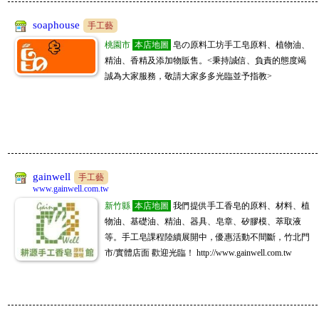
soaphouse
手工藝
桃園市
本店地圖
皂の原料工坊手工皂原料、植物油、
精油、香精及添加物販售。<秉持誠信、負責的態度竭
誠為大家服務，敬請大家多多光臨並予指教>
gainwell
手工藝
www.gainwell.com.tw
新竹縣
本店地圖
我們提供手工香皂的原料、材料、植
物油、基礎油、精油、器具、皂章、矽膠模、萃取液
等。手工皂課程陸續展開中，優惠活動不間斷，竹北門
市/實體店面 歡迎光臨！ http://www.gainwell.com.tw