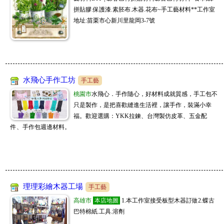
拼貼膠.保護漆.素胚布.木器.花布~手工藝材料**工作室
地址:苗栗市心新川里龍岡3-7號
水飛心手作工坊
手工藝
桃園市
水飛心．手作隨心，好材料成就質感，手工包不
只是製作，是把喜歡縫進生活裡，讓手作，裝滿小幸
福。歡迎選購：YKK拉鍊、台灣製仿皮革、五金配
件、手作包週邊材料。
理理彩繪木器工場
手工藝
高雄市
本店地圖
1.本工作室接受板型木器訂做2.蝶古
巴特棉紙.工具.溶劑