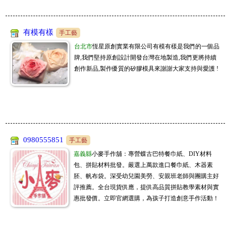
天天上新品 😁ID 0908123186 或搜尋 JL全球代購 或 www. kitty888.com.tw
JM批發大盤商
07/30
購物商城
www.sofeelco.com
促銷9折,每天刊登新款,敬請關注,全網批發價,頂級原單精品上遊貨源供貨廠商,
有模有樣
手工藝
家加購GAGAGO
一件起批,長期徽招代理批發,大量批價可洽談喔
07/29
購物商城
台北市
恆星原創實業有限公司有模有樣是我們的一個品
📢新北批發百坪倉庫!一手供貨，寢具家飾、生活五金千種商品，招收直播
牌,我們堅持原創設計開發台灣在地製造,我們更將持續
5800精品批發商
主、團媽、自取店 客服ID:scgagago01
07/29
購物商城
www.5800.com.tw
創作新品,製作優質的矽膠模具來謝謝大家支持與愛護 !
長期誠招代理,貨源穩定 一手貨源 全台灣一件代發 5800精品批發商 LINE：dj8
bf1688全球工廠直營
2703
07/29
購物商城
www.bf1688.com.tw
當天現貨｜On昂跑 Cloudsurfer Next 2026新品 純原高品質緩震跑鞋 男女款 3
冠亦商行
6‑45
07/29
手工藝
冠亦商行手工皂材料專業分售，請至商店搜尋"冠亦商行"就能找到我們囉! 滿
0980555851
手工藝
JL全球代購
額贈精油，快來選購喲
08/08
購物商城
www.kitty888.com.tw
天上新品 😁ID 0908123186 或搜尋 JL全球代購 或 www. kitty888.com.tw
嘉義縣
小麥手作舖：專營蝶古巴特餐巾紙、DIY材料
包、拼貼材料批發。嚴選上萬款進口餐巾紙、木器素
勵瑪全球團購批發
08/08
購物商城
胚、帆布袋。深受幼兒園美勞、安親班老師與團購主好
台中百坪實體廠房可自取，一件起批無需繳交入會費，徵實力團媽及想賺第
評推薦。全台現貨供應，提供高品質拼貼教學素材與實
JM批發大盤商
二份收入的你！加入LINE客服@lima888
08/08
購物商城
www.sofeelco.com
惠批發價。立即官網選購，為孩子打造創意手作活動！
促銷9折,每天刊登新款,敬請關注,全網批發價,頂級原單精品上遊貨源供貨廠商,
家加購GAGAGO
一件起批,長期徽招代理批發,大量批價可洽談喔
08/07
購物商城