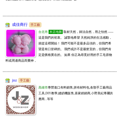
成佳商行
手工藝
台北市
本店地圖
取材天然，師法自然，用之怡然 -----
這是我們的初衷。 誠摯地希望 天然純淨的生活感動，
就從這裡開始！ 我們可能不是最多品項的，但我們希
望是有口皆碑的。 我們或許不是最便宜的，但我們肯
定是價格實在的。 如果 你正為尋覓好用的手工皂原物
料或周邊商品而費神，
jnz
手工藝
高雄市
專營進口布料銷售,拼布材料包,各類手工藝用品
工具,DIY教學,縫紉機販售,喜家經銷商,小野美紀專屬供
應商...等等