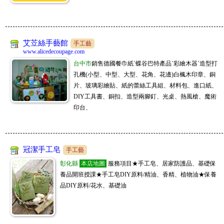
天上新品 😁ID 0908123186 或搜尋 JL全球代購 或 www. kitty888.com.tw
勵瑪全球團購批發
07/31
購物商城
台中百坪實體廠房可自取，一件起批無需繳交入會費，徵實力團媽及想賺第
家加購GAGAGO
二份收入的你！加入LINE客服@lima888
07/31
購物商城
艾苙絲手藝館
手工藝
📢新北批發百坪倉庫!一手供貨，寢具家飾、生活五金千種商品，招收直播
www.alicedecoupage.com
冠亦商行
台中市
銷售德國餐巾紙ˋ蝶谷巴特產品ˋ彩繪木器ˋ造型打
主、團媽、自取店 客服ID:scgagago01
07/31
手工藝
孔機(小型、中型、大型、花角、花邊)白楓木印章、銅
冠亦商行手工皂材料專業分售，請至商店搜尋"冠亦商行"就能找到我們囉! 滿
片、玻璃彩繪貼、紙的蕾絲工具組、材料包、進口紙、
JL全球代購
額贈精油，快來選購喲
07/31
購物商城
www.kitty888.com.tw
DIY工具書、銅扣、造型兩腳釘、光桌、熱風槍、魔術
天上新品 😁ID 0908123186 或搜尋 JL全球代購 或 www. kitty888.co
印台、
JM批發大盤商
07/31
購物商城
www.sofeelco.com
促銷9折,每天刊登新款,敬請關注,全網批發價,頂級原單精品上遊貨源供貨廠商,
5800精品批發商
一件起批,長期徽招代理批發,大量批價可洽談喔
07/30
購物商城
www.5800.com.tw
冠潔手工皂
手工藝
2026夏季新款全面上新 工廠一首貨源批 誠招微代理微信號441884911
彰化縣
家加購GAGAGO
本店地圖
服務項目★手工皂、居家防護品、基礎保
07/30
購物商城
養品開班授課★手工皂DIY原料/精油、香精、植物油★保養
📢新北批發百坪倉庫!一手供貨，寢具家飾、生活五金千種商品，招收直播
品DIY原料/花水、基礎油
冠亦商行
主、團媽、自取店 客服ID:scgagago01
07/30
手工藝
冠亦商行手工皂材料專業分售，請至商店搜尋"冠亦商行"就能找到我們囉! 滿
JL全球代購
額贈精油，快來選購喲
07/30
購物商城
www.kitty888.com.tw