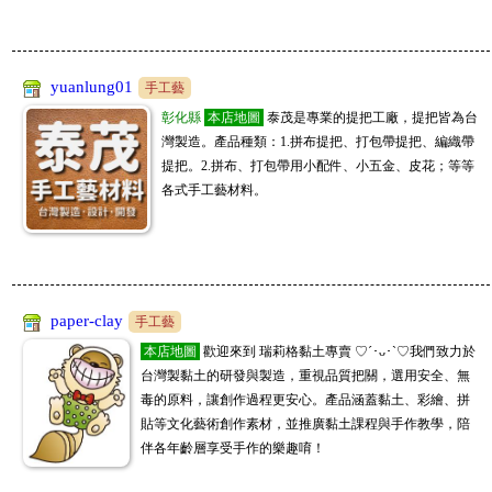
yuanlung01
手工藝
彰化縣
本店地圖
泰茂是專業的提把工廠，提把皆為台
灣製造。產品種類：1.拼布提把、打包帶提把、編織帶
提把。2.拼布、打包帶用小配件、小五金、皮花；等等
各式手工藝材料。
paper-clay
手工藝
本店地圖
歡迎來到 瑞莉格黏土專賣 ♡´･ᴗ･`♡我們致力於
台灣製黏土的研發與製造，重視品質把關，選用安全、無
毒的原料，讓創作過程更安心。產品涵蓋黏土、彩繪、拼
貼等文化藝術創作素材，並推廣黏土課程與手作教學，陪
伴各年齡層享受手作的樂趣唷！