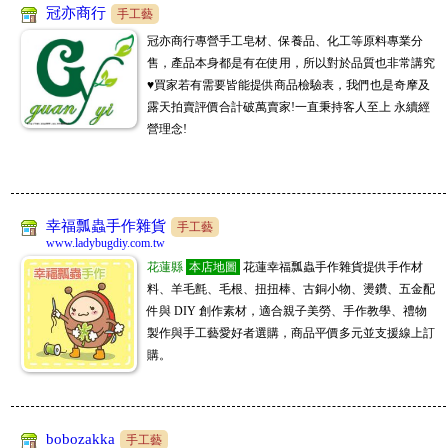
冠亦商行
手工藝
冠亦商行專營手工皂材、保養品、化工等原料專業分
售，產品本身都是有在使用，所以對於品質也非常講究
♥買家若有需要皆能提供商品檢驗表，我們也是奇摩及
露天拍賣評價合計破萬賣家!一直秉持客人至上 永續經
營理念!
幸福瓢蟲手作雜貨
手工藝
www.ladybugdiy.com.tw
花蓮縣
本店地圖
花蓮幸福瓢蟲手作雜貨提供手作材
料、羊毛氈、毛根、扭扭棒、古銅小物、燙鑽、五金配
件與 DIY 創作素材，適合親子美勞、手作教學、禮物
製作與手工藝愛好者選購，商品平價多元並支援線上訂
購。
bobozakka
手工藝