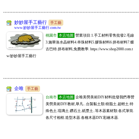
妙妙屋手工藝行
手工藝
www.妙妙屋手工藝行.com.tw
桃園市
本店地圖
營業項目:1.手工材料零售批發2.毛線
3.施華洛水晶材料4.串珠材料5.膠珠材料6.拼布材料7.蝶
古巴特.拼布材料,免費教學. https://www.shop2000.com.t
w/妙妙屋手工藝行
企唯
手工藝
台南市
本店地圖
企唯美勞美術DIY材料批發我們專營
美勞美術DIY教材,舉凡...台製黏土類:樹脂土.超輕土.特
殊色土.琉璃土.鑽石土.紙漿土..等木器素材類:各式筆筒.
各尺寸相框.造型木器.各種木器DIY.彩繪木器.