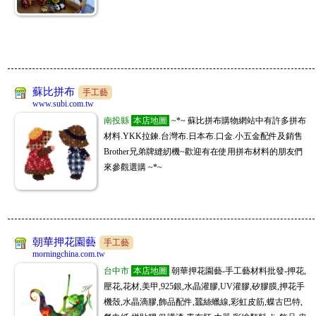
JM批發大盤商
一件起批,長期徽招代理批發,大量批價可洽談喔
08/04
購物商城
www.sofeelco.com
促銷9折,每天刊登新款,敬請關注,全網批發價,頂級原單精品上遊貨源供貨廠商,
5800精品批發商
一件起批,長期徽招代理批發,大量批價可洽談喔
08/04
購物商城
www.5800.com.tw
新款天天上新 全台一件起批 專做精品 講求高端精品的 直接找我們5800工廠
勵瑪全球團購批發
就對了
08/04
購物商城
蘇比拼布
手工藝
www.subi.com.tw
台中百坪實體廠房可自取，一件起批無需繳交入會費，徵實力團媽及想賺第
南投縣
本店地圖
~*~ 蘇比拼布購物網站中有許多拼布
家加購GAGAGO
二份收入的你！加入LINE客服@lima888
08/04
購物商城
材料.YKK拉鍊.台灣布.日本布.口金.小五金配件及銷售
📢新北批發百坪倉庫!一手供貨，寢具家飾、生活五金千種商品，招收直播
Brother兄弟牌縫紉機~歡迎有在使用拼布材料的朋友們
冠亦商行
主、團媽、自取店 客服ID:scgagago01
08/04
手工藝
來參觀選購 ~*~
冠亦商行手工皂材料專業分售，請至商店搜尋"冠亦商行"就能找到我們囉! 滿
JL全球代購
額贈精油，快來選購喲
08/04
購物商城
www.kitty888.com.tw
天上新品 😁ID 0908123186 或搜尋 JL全球代購 或 www. kitty888.com.tw
1688名品工廠批發
08/03
購物商城
www.fb1688.com.tw
朝華押花園藝
手工藝
1688工廠批發網 網絡最低價 價格實惠,品質优,🤍歡迎詢問批發零售微信：goo
morningchina.com.tw
家加購GAGAGO
dnike01
08/03
購物商城
台中市
本店地圖
朝華押花園藝-手工藝材料批發-押花,
📢新北批發百坪倉庫!一手供貨，寢具家飾、生活五金千種商品，招收直播
壓花,花材,美甲,925銀,水晶灌膠,UV灌膠,矽膠膜,押花手
勵瑪全球團購批發
主、團媽、自取店 客服ID:scgagago01
08/03
購物商城
機殼,水晶滴膠,飾品配件,蠶絲蠟線,彩虹皮筋,蝶古巴特,