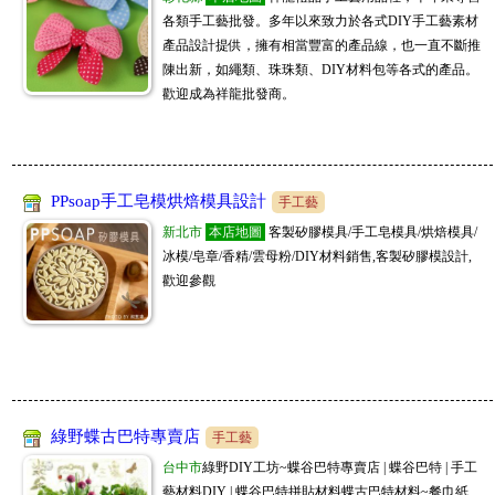
各類手工藝批發。多年以來致力於各式DIY手工藝素材
產品設計提供，擁有相當豐富的產品線，也一直不斷推
陳出新，如繩類、珠珠類、DIY材料包等各式的產品。
歡迎成為祥龍批發商。
PPsoap手工皂模烘焙模具設計
手工藝
新北市
本店地圖
客製矽膠模具/手工皂模具/烘焙模具/
冰模/皂章/香精/雲母粉/DIY材料銷售,客製矽膠模設計,
歡迎參觀
綠野蝶古巴特專賣店
手工藝
台中市
綠野DIY工坊~蝶谷巴特專賣店 | 蝶谷巴特 | 手工
藝材料DIY | 蝶谷巴特拼貼材料蝶古巴特材料~餐巾紙.