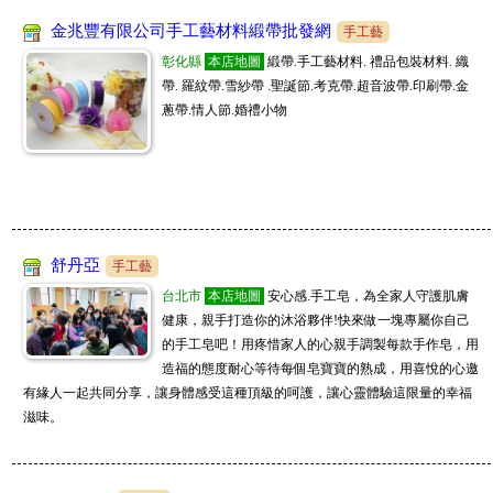
金兆豐有限公司手工藝材料緞帶批發網
手工藝
彰化縣
本店地圖
緞帶.手工藝材料. 禮品包裝材料. 織
帶. 羅紋帶.雪紗帶 .聖誕節.考克帶.超音波帶.印刷帶.金
蔥帶.情人節.婚禮小物
舒丹亞
手工藝
台北市
本店地圖
安心感.手工皂，為全家人守護肌膚
健康，親手打造你的沐浴夥伴!快來做一塊專屬你自己
的手工皂吧！用疼惜家人的心親手調製每款手作皂，用
造福的態度耐心等待每個皂寶寶的熟成，用喜悅的心邀
有緣人一起共同分享，讓身體感受這種頂級的呵護，讓心靈體驗這限量的幸福
滋味。