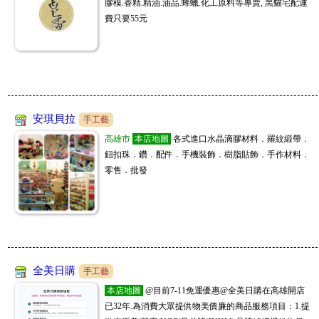
膠模.香精.精油.油品.蜂蠟.化工原料等專賣, 黑貓宅配運
天上新品 😁ID 0908123186 或搜尋 JL全球代購 或 www. kitty888.co
費只要55元
JM批發大盤商
07/31
購物商城
www.sofeelco.com
促銷9折,每天刊登新款,敬請關注,全網批發價,頂級原單精品上遊貨源供貨廠商,
5800精品批發商
一件起批,長期徽招代理批發,大量批價可洽談喔
07/30
購物商城
www.5800.com.tw
2026夏季新款全面上新 工廠一首貨源批 誠招微代理微信號441884911
家加購GAGAGO
07/30
購物商城
📢新北批發百坪倉庫!一手供貨，寢具家飾、生活五金千種商品，招收直播
安琪貝拉
手工藝
冠亦商行
主、團媽、自取店 客服ID:scgagago01
07/30
手工藝
高雄市
本店地圖
各式進口水晶滴膠材料．羅紋緞帶．
冠亦商行手工皂材料專業分售，請至商店搜尋"冠亦商行"就能找到我們囉! 滿
鈕扣珠．鑽．配件．手機裝飾．樹脂貼飾．手作材料．
JL全球代購
零售．批發
額贈精油，快來選購喲
07/30
購物商城
www.kitty888.com.tw
天天上新品 😁ID 0908123186 或搜尋 JL全球代購 或 www. kitty888.com.tw
JM批發大盤商
07/30
購物商城
www.sofeelco.com
促銷9折,每天刊登新款,敬請關注,全網批發價,頂級原單精品上遊貨源供貨廠商,
家加購GAGAGO
一件起批,長期徽招代理批發,大量批價可洽談喔
07/29
購物商城
📢新北批發百坪倉庫!一手供貨，寢具家飾、生活五金千種商品，招收直播
全美日購
手工藝
5800精品批發商
主、團媽、自取店 客服ID:scgagago01
07/29
購物商城
www.5800.com.tw
本店地圖
@目前7-11免運優惠@全美日購在高雄開店
長期誠招代理,貨源穩定 一手貨源 全台灣一件代發 5800精品批發商 LINE：dj8
已32年.為消費大眾提供物美價廉的商品服務項目：1.提
bf1688全球工廠直營
2703
07/29
購物商城
www.bf1688.com.tw