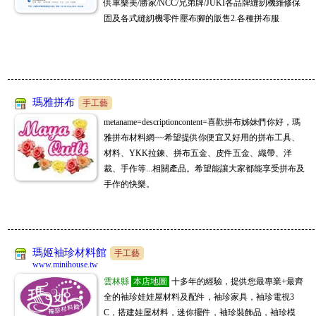
供車樂美/勝家/NCC/兄弟牌/JUKI各品牌縫紉機維修保
當天現貨｜On昂跑 Cloudsurfer Next 2026新品 純原高品質緩震跑鞋 男女款 3
固及各式縫紉機零件壓布腳的販售2.各種拼布服
冠亦商行
6‑45
07/29
手工藝
冠亦商行手工皂材料專業分售，請至商店搜尋"冠亦商行"就能找到我們囉! 滿
額贈精油，快來選購喲
瑪雅拼布
手工藝
metaname=descriptioncontent=喜歡拼布姊妹們你好，瑪
雅拼布材料網~~希望提供你便宜又好用的拼布工具、
材料、YKK拉鍊、拼布五金、皮件五金、織帶、洋
裁、手作等...相關產品。希望能讓大家都能享受拼布及
手作的快樂。
瑪姬袖珍材料館
手工藝
www.minihouse.tw
雲林縣
本店地圖
十多年的經驗，提供您最專業+最齊
全的袖珍娃娃屋材料及配件，袖珍家具，袖珍電視3
C，搭建娃屋材料，迷你擺件，袖珍裝飾品，袖珍模