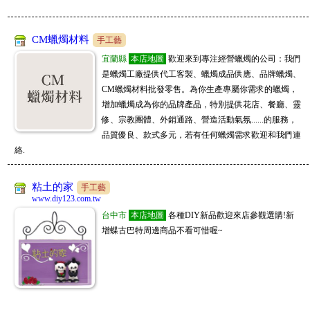
CM蠟燭材料
手工藝
宜蘭縣
本店地圖
歡迎來到專注經營蠟燭的公司：我們
是蠟燭工廠提供代工客製、蠟燭成品供應、品牌蠟燭、
CM蠟燭材料批發零售。為你生產專屬你需求的蠟燭，
增加蠟燭成為你的品牌產品，特別提供花店、餐廳、靈
修、宗教團體、外銷通路、營造活動氣氛......的服務，
品質優良、款式多元，若有任何蠟燭需求歡迎和我們連
絡.
粘土的家
手工藝
www.diy123.com.tw
台中市
本店地圖
各種DIY新品歡迎來店參觀選購!新
增蝶古巴特周邊商品不看可惜喔~