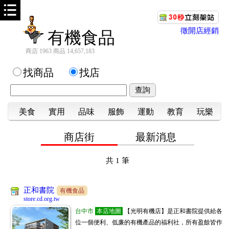
徵開店經銷
有機食品
商店 1963 商品 14,657,183
找商品
找店
美食
實用
品味
服飾
運動
教育
玩樂
商店街
最新消息
共
1
筆
正和書院
有機食品
store.cd.org.tw
台中市
本店地圖
【光明有機店】是正和書院提供給各
位一個便利、低廉的有機產品的福利社，所有盈餘皆作