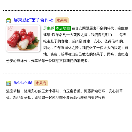
屏東縣好菓子合作社
水果商
屏東縣
本店地圖
在食安問題層出不窮的時代，癌症更
連續 43 年名列十大死因之首，我們深刻明白——每天
吃進肚子的食物，必須是 健康、安心、值得信賴 的。
因此，在年近退休之際，我們做了一個大大的決定：買
地、務農，親手種出自己敢吃的好果子。同時，也把這
份安心與緣分，分享給每一位願意支持我們的消費者。
field-child
水果商
溫室耕植，健康安心的玉女小蕃茄、白玉蜜香瓜、阿露斯哈密瓜、安心鮮草
莓、精品白草莓，邀請您一起來品嚐小農家悉心耕植的美好收穫