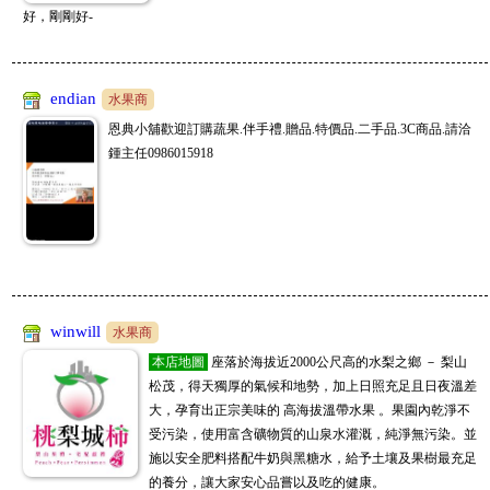
好，剛剛好-
endian
水果商
恩典小舖歡迎訂購蔬果.伴手禮.贈品.特價品.二手品.3C商品.請洽
鍾主任0986015918
winwill
水果商
本店地圖
座落於海拔近2000公尺高的水梨之鄉 － 梨山
松茂，得天獨厚的氣候和地勢，加上日照充足且日夜溫差
大，孕育出正宗美味的 高海拔溫帶水果 。果園內乾淨不
受污染，使用富含礦物質的山泉水灌溉，純淨無污染。並
施以安全肥料搭配牛奶與黑糖水，給予土壤及果樹最充足
的養分，讓大家安心品嘗以及吃的健康。