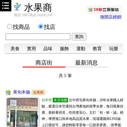
水果商
商店 1965 商品 14,643,143
徵開店經銷
找商品
找店
美食
實用
品味
服飾
運動
教育
玩樂
商店街
最新消息
共
5
筆
果旬本舖
水果商
台中市
本店地圖
台中西屯果旬本舖，20年水果職人經
驗，嚴選日本空運與台灣產地的當季水果，每日限量供
應，新鮮看得見，吃得更安心。主打「旬・鮮・誠」精
神，專營進口與本地高品質水果，現場選購與LINE線
上訂購皆可，讓您輕鬆享受每一口甜美果實。-當季最