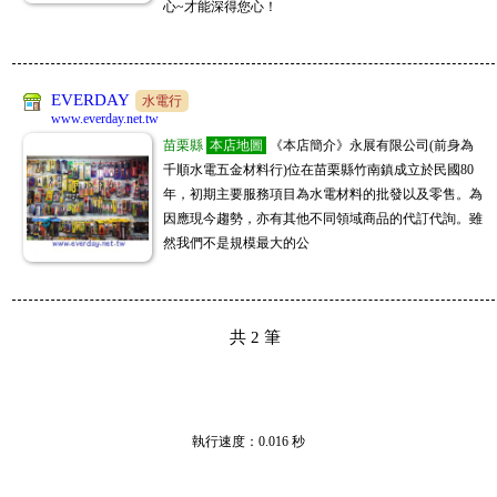
心~才能深得您心！
EVERDAY
水電行
www.everday.net.tw
苗栗縣
本店地圖
《本店簡介》永展有限公司(前身為
千順水電五金材料行)位在苗栗縣竹南鎮成立於民國80
年，初期主要服務項目為水電材料的批發以及零售。為
因應現今趨勢，亦有其他不同領域商品的代訂代詢。雖
然我們不是規模最大的公
共
2
筆
執行速度
：0.016
秒