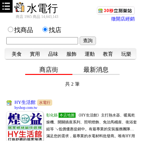
水電行
商店 1965 商品 14,643,143
徵開店經銷
找商品
找店
美食
實用
品味
服飾
運動
教育
玩樂
商店街
最新消息
共
2
筆
HY生活館
水電行
hyshop.com.tw
彰化縣
本店地圖
《HY生活館》主打熱水器、暖風乾
燥機、開關插座系列、照明燈飾、免治馬桶座、衛浴套
組等 ↘低價優惠促銷中。有最專業的安裝服務團隊…
滿足您的需求，最專業的水電材料批發商。唯有HY用