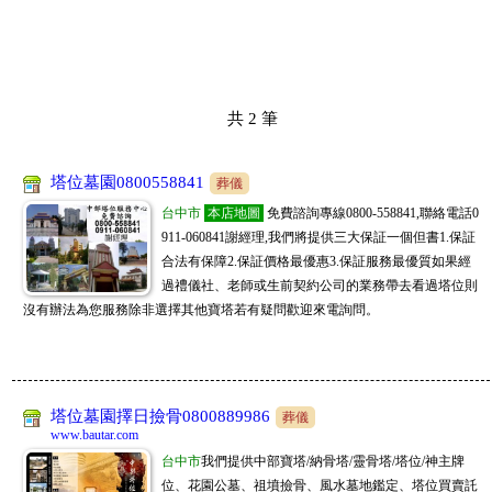
共
2
筆
塔位墓園0800558841
葬儀
台中市
本店地圖
免費諮詢專線0800-558841,聯絡電話0
911-060841謝經理,我們將提供三大保証一個但書1.保証
合法有保障2.保証價格最優惠3.保証服務最優質如果經
過禮儀社、老師或生前契約公司的業務帶去看過塔位則
沒有辦法為您服務除非選擇其他寶塔若有疑問歡迎來電詢問。
塔位墓園擇日撿骨0800889986
葬儀
www.bautar.com
台中市
我們提供中部寶塔/納骨塔/靈骨塔/塔位/神主牌
位、花園公墓、祖墳撿骨、風水墓地鑑定、塔位買賣託