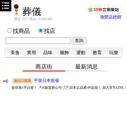
葬儀
徵開店經銷
商店 1977 商品 14,648,683
找商品
找店
美食
實用
品味
服飾
運動
教育
玩樂
商店街
最新消息
宇泉日本批發
進出口貿易
提供第1手日貨！ 📍大阪貿易公司 🇯🇵日本正品💰1件起批！ 加入官方LINE：
@142vbnfb