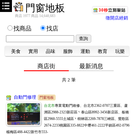
門窗地板
商店 1977 商品 14,648,683
徵開店經銷
找商品
找店
美食
實用
品味
服飾
運動
教育
玩樂
商店街
最新消息
共
2
筆
自動門修理
門窗地板
台北市
專業電動門維修、台北市2362-0707三重區、蘆
洲區2988-2323新莊區丶泰山區8992-3456新店區、板橋
區2960-5555土城區丶樹林區2269-7878三峽區、鶯歌區
2674-2233桃園區335-8822中壢461-2222平鎮區492-0796
楊梅區488-4422新竹市553-