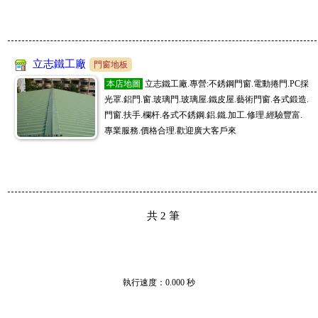
立志鐵工廠
門窗地板
本店地圖
立志鐵工廠.專營:不銹鋼門窗.電動捲門.PC採
光罩.鋁門.窗.玻璃門.玻璃屋.鐵皮屋.藝術門窗.各式鍛造.
門窗.扶手.欄杆.各式不銹鋼.鋁.鐵.加工.修理.經驗豐富.
專業服務.價格合理.歡迎廣大客戶來
共
2
筆
執行速度
：0.000
秒