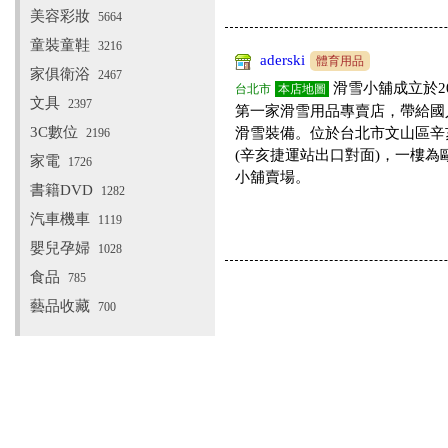
美容彩妝
5664
童裝童鞋
3216
aderski
體育用品
家俱衛浴
2467
滑雪小舖成立於2
台北市
本店地圖
文具
2397
第一家滑雪用品專賣店，帶給國
3C數位
滑雪裝備。位於台北市文山區辛亥
2196
(辛亥捷運站出口對面)，一樓為
家電
1726
小舖賣場。
書籍DVD
1282
汽車機車
1119
嬰兒孕婦
1028
食品
785
藝品收藏
700