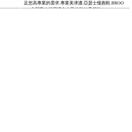
足您高專業的需求.專業美津濃.亞瑟士慢跑鞋.BROO
KS,會幫客人找尋適合自己的鞋款及服飾!