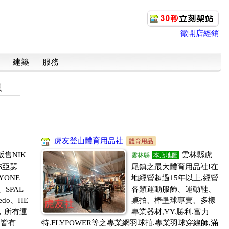
徵開店經銷
建築
服務
息
虎友登山體育用品社
體育用品
售NIK
雲林縣虎
雲林縣
本店地圖
CS亞瑟
尾鎮之最大體育用品社!在
YONE
地經營超過15年以上,經營
、SPAL
各類運動服飾、運動鞋、
edo、HE
桌拍、棒壘球專賣、多樣
，所有運
專業器材,YY.勝利.富力
品皆有
特.FLYPOWER等之專業網羽球拍.專業羽球穿線師,滿