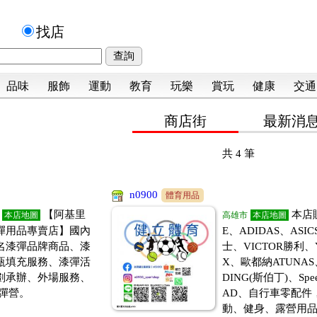
品
找店
品味
服飾
運動
教育
玩樂
賞玩
健康
交通
商店街
最新消
共
4
筆
n0900
體育用品
【阿基里
本店販
本店地圖
高雄市
本店地圖
彈用品專賣店】國內
E、ADIDAS、ASI
名漆彈品牌商品、漆
士、VICTOR勝利、
瓶填充服務、漆彈活
X、歐都納ATUNAS
劃承辦、外場服務、
DING(斯伯丁)、Spe
彈營。
AD、自行車零配件
動、健身、露營用