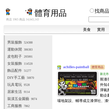
找商
體育用品
商店 1965 商品 14,643,143
美食
實用
男裝服飾
524388
運動休閒
306383
皮包鞋子
295991
女裝服飾
114520
achilles-paintball
體育用品
飾品配件
51277
新北市
DIY手工藝
50870
斯漆
玩具電玩
外知
9528
彈氣
居家生活
9114
動企
裝潢五金園藝
9074
場地架設、輔導成立漆彈社、漆
工商服務
7862