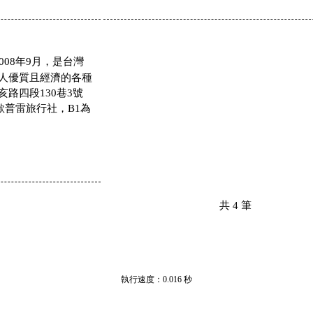
008年9月，是台灣
人優質且經濟的各種
路四段130巷3號
歐普雷旅行社，B1為
共
4
筆
執行速度
：0.016
秒