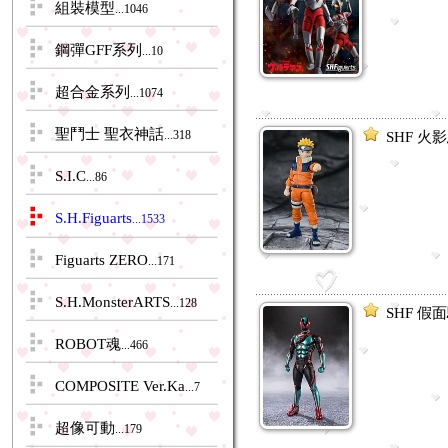
組裝模型
...1046
鋼彈GFF系列
...10
超合金系列
...1074
聖鬥士 聖衣神話
...318
SHF 火
S.I.C
...86
S.H.Figuarts
...1533
Figuarts ZERO
...171
S.H.MonsterARTS
...128
SHF 假面
ROBOT魂
...466
COMPOSITE Ver.Ka
...7
超像可動
...179