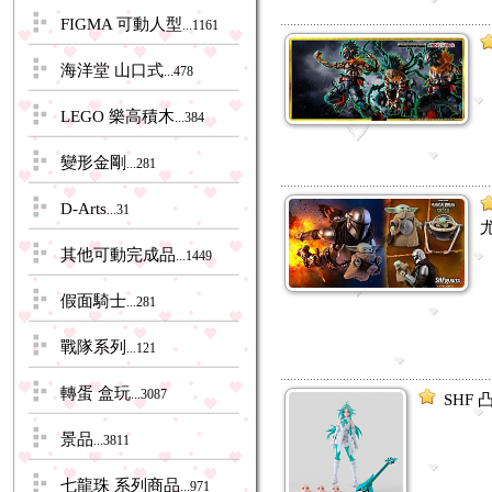
FIGMA 可動人型
...1161
海洋堂 山口式
...478
LEGO 樂高積木
...384
變形金剛
...281
D-Arts
...31
其他可動完成品
...1449
假面騎士
...281
戰隊系列
...121
轉蛋 盒玩
...3087
SHF
景品
...3811
七龍珠 系列商品
...971