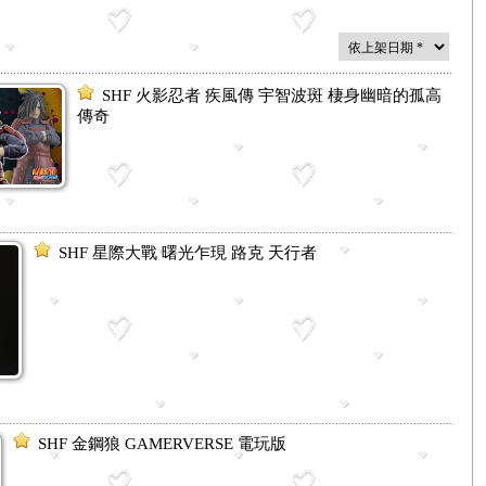
SHF 火影忍者 疾風傳 宇智波斑 棲身幽暗的孤高
傳奇
SHF 星際大戰 曙光乍現 路克 天行者
SHF 金鋼狼 GAMERVERSE 電玩版