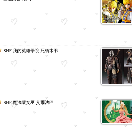
SHF 我的英雄學院 死柄木弔
SHF 魔法壞女巫 艾爾法巴