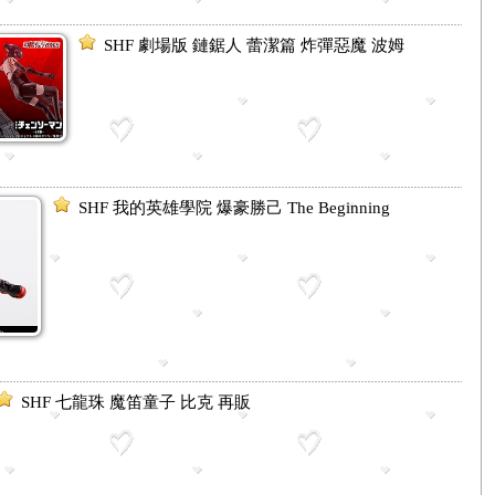
SHF 劇場版 鏈鋸人 蕾潔篇 炸彈惡魔 波姆
SHF 我的英雄學院 爆豪勝己 The Beginning
SHF 七龍珠 魔笛童子 比克 再販