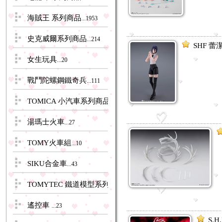
海賊王 系列商品
...1953
史克威爾系列商品
...214
SHF 蕾
女生玩具
...20
戰鬥陀螺鋼鐵奇兵
...111
TOMICA 小汽車系列商品
...1507
湯瑪士火車
...27
TOMY火車組
...10
SIKU合金車
...43
TOMYTEC 鐵道模型系列商品
...329
遙控車
...23
S.