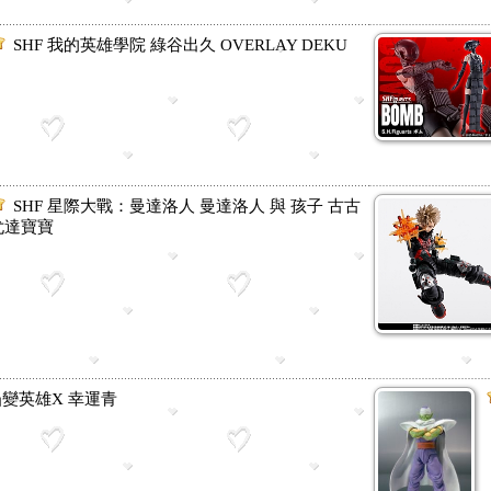
SHF 我的英雄學院 綠谷出久 OVERLAY DEKU
SHF 星際大戰：曼達洛人 曼達洛人 與 孩子 古古
尤達寶寶
 凸變英雄X 幸運青