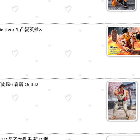
 Be Hero X 凸變英雄X
旋風6 春麗 Outfit2
馬 1/2 早乙女亂馬 新TV版