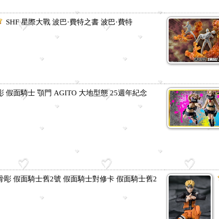
SHF 星際大戰 波巴·費特之書 波巴·費特
彫 假面騎士 顎門 AGITO 大地型態 25週年紀念
真骨彫 假面騎士舊2號 假面騎士對修卡 假面騎士舊2