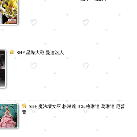
SHF 星際大戰 曼達洛人
SHF 魔法壞女巫 格琳達 ICE 格琳達 葛琳達 厄普
蘭