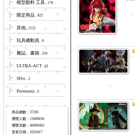
模型顏料 工具
...170
限定商品
...425
其他
...1122
玩具總動員
...9
雜誌、書籍
...354
ULTRA-ACT
...61
SD∞
...2
Formania
...2
商品總數
：37391
瀏覽人數
：
15606656
瀏覽頁數
：
40099492
更新日期
：2026/8/7