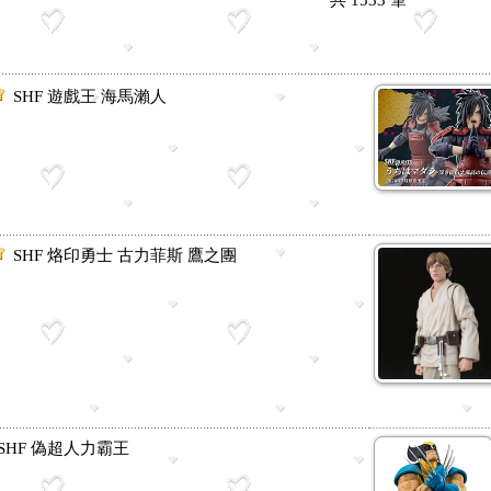
共
1533
筆
SHF 遊戲王 海馬瀨人
SHF 烙印勇士 古力菲斯 鷹之團
SHF 偽超人力霸王