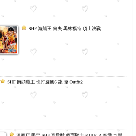
SHF 海賊王 魯夫 馬林福特 頂上決戰
SHF 街頭霸王 快打旋風6 龍 隆 Outfit2
魂商店 限定 SHF 真骨雕 假面騎士 KUUGA 空我 九郎