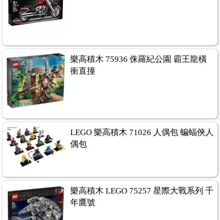
樂高積木 75936 侏羅紀公園 霸王龍橫
衝直撞
LEGO 樂高積木 71026 人偶包 蝙蝠俠人
偶包
樂高積木 LEGO 75257 星際大戰系列 千
年鷹號