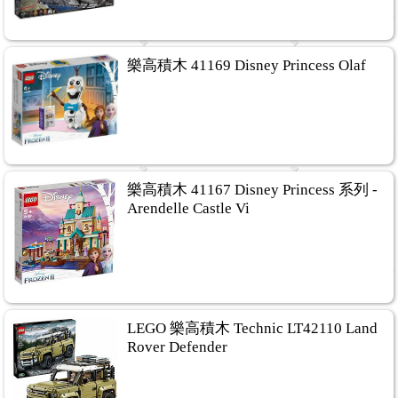
樂高積木 41169 Disney Princess Olaf
樂高積木 41167 Disney Princess 系列 -
Arendelle Castle Vi
LEGO 樂高積木 Technic LT42110 Land
Rover Defender