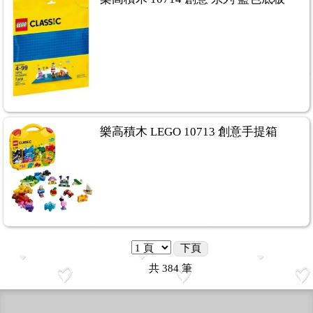
樂高積木 LEGO 10713 創意手提箱
下頁
共
384
筆