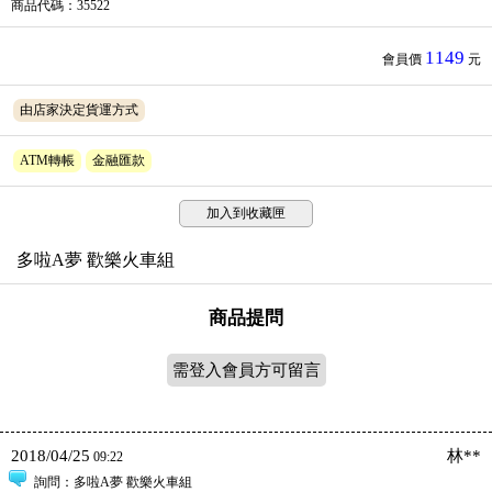
商品代碼
：35522
1149
會員價
元
由店家決定貨運方式
ATM轉帳
金融匯款
加入到收藏匣
多啦A夢 歡樂火車組
商品提問
需登入會員方可留言
2018/04/25
林**
09:22
詢問
：多啦A夢 歡樂火車組