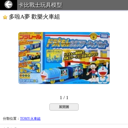
卡比戰士玩具模型
多啦A夢 歡樂火車組
1 / 1
展開圖
分類位置
：
TOMY火車組