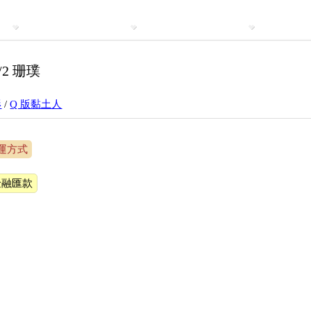
/2 珊璞
形
/
Q 版黏土人
運方式
金融匯款