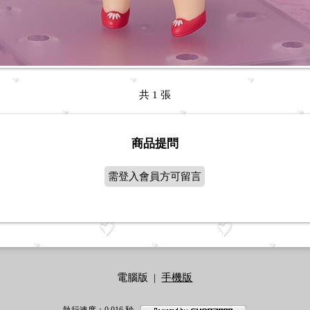
共 1 張
商品提問
需登入會員方可留言
電腦版
|
手機版