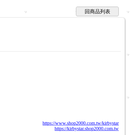
回商品列表
https://www.shop2000.com.tw/kirbystar
https://kirbystar.shop2000.com.tw