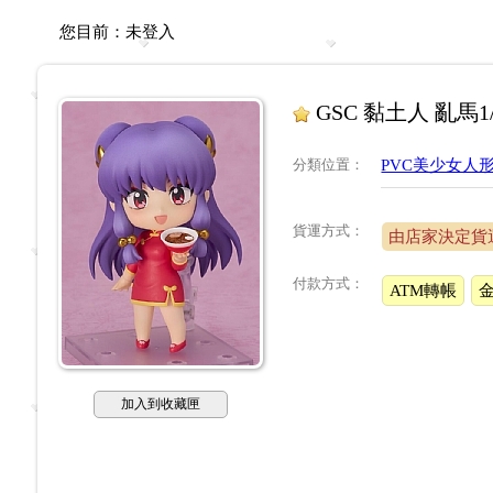
您目前：
未登入
GSC 黏土人 亂馬1
分類位置
：
PVC美少女人
貨運方式：
由店家決定貨
付款方式：
ATM轉帳
加入到收藏匣