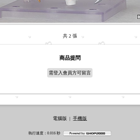
共 2 張
商品提問
需登入會員方可留言
電腦版
|
手機版
執行速度
：0.016
秒