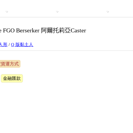
 FGO Berserker 阿爾托莉亞Caster
人形
/
Q 版黏土人
定貨運方式
金融匯款