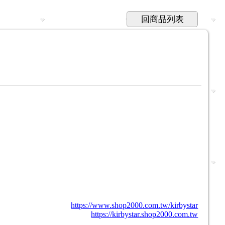
回商品列表
https://www.shop2000.com.tw/kirbystar
https://kirbystar.shop2000.com.tw