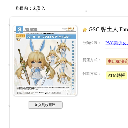
您目前：
未登入
GSC 黏土人 Fate
分類位置
：
PVC美少女
貨運方式：
由店家決
付款方式：
ATM轉帳
加入到收藏匣