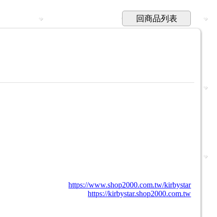
回商品列表
https://www.shop2000.com.tw/kirbystar
https://kirbystar.shop2000.com.tw