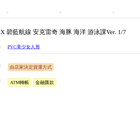
EX 碧藍航線 安克雷奇 海豚 海洋 游泳課Ver. 1/7
：
PVC美少女人形
：
由店家決定貨運方式
：
ATM轉帳
金融匯款