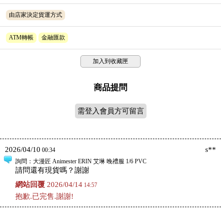
由店家決定貨運方式
ATM轉帳
金融匯款
加入到收藏匣
商品提問
需登入會員方可留言
2026/04/10
s**
00:34
詢問
：大漫匠 Animester ERIN 艾琳 晚禮服 1/6 PVC
請問還有現貨嗎？謝謝
網站回覆
2026/04/14
14:57
抱歉.已完售.謝謝!