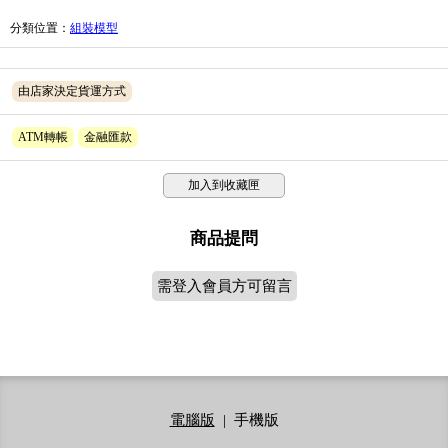
分類位置
：
組裝模型
由店家決定貨運方式
ATM轉帳
金融匯款
加入到收藏匣
商品提問
需登入會員方可留言
電腦版
|
手機版