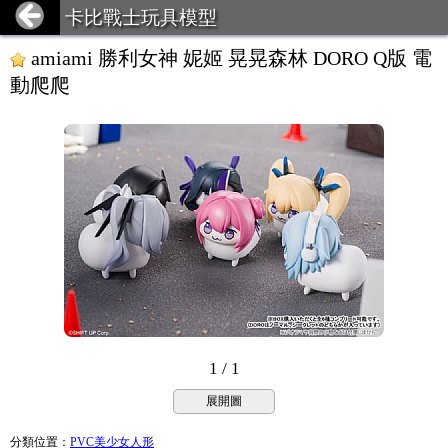
卡比戰士玩具模型
amiami 勝利女神 妮姬 晃晃森林 DORO Q版 電
動爬爬
1 / 1
展開圖
分類位置
：
PVC美少女人形