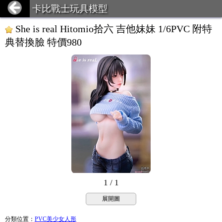
卡比戰士玩具模型
She is real Hitomio拾六 吉他妹妹 1/6PVC 附特
典替換臉 特價980
1 / 1
展開圖
分類位置
：
PVC美少女人形