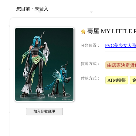
您目前：
未登入
壽屋 MY LITTL
分類位置
：
PVC美少女人
貨運方式：
由店家決定貨
付款方式：
ATM轉帳
加入到收藏匣