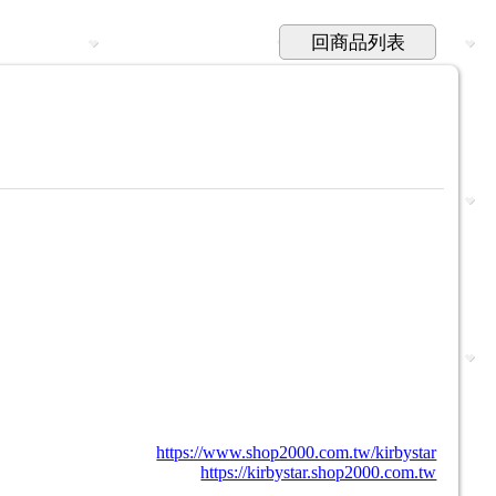
回商品列表
https://www.shop2000.com.tw/kirbystar
https://kirbystar.shop2000.com.tw