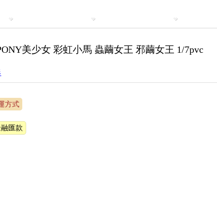
E PONY美少女 彩虹小馬 蟲繭女王 邪繭女王 1/7pvc
形
運方式
金融匯款