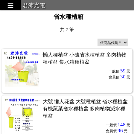
君沛光電
省水種植箱
共
7
筆
懶人種植盆 小號省水種植盆 多肉植物
種植盆 集水箱種植盆
59
一般價
元
30
會員價
元
大號 懶人花盆 大號種植盆 省水種植盆
有機蔬菜省水種植盆 多肉植物減水種
植盆
148
一般價
元
96
會員價
元