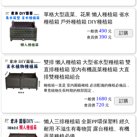
單格大型蔬菜、花果 懶人種植箱 省水
種植箱 戶外種植箱 DIY種植箱
490
一般價
元
訂購
390
會員價
元
雙排 懶人種植箱 大型省水型種植箱 雙
直排種植箱 室內有機蔬菜種植箱 大直
排雙種植箱組合
種植箱一直是 室內園藝種植 必須配備的種植必備品，
畢竟植物生長時期的根部固定，
1680
一般價
元
訂購
720
會員價
元
懶人三排種植箱 全新PP環保塑料 經久
耐用 不滋生有毒物質 露台種植、有機
蔬菜種植必備