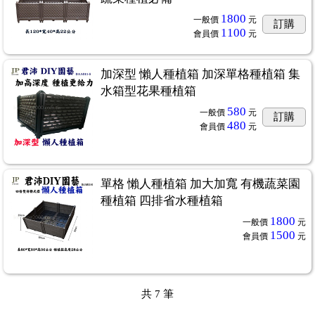
1800
一般價
元
訂購
1100
會員價
元
加深型 懶人種植箱 加深單格種植箱 集
水箱型花果種植箱
580
一般價
元
訂購
480
會員價
元
單格 懶人種植箱 加大加寬 有機蔬菜園
種植箱 四排省水種植箱
1800
一般價
元
1500
會員價
元
共
7
筆
VI
...2