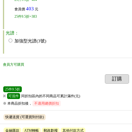
403
會員價
元
25
件
9.5折=383
光譜：
加強型光譜(3號)
會員方可購買
訂購
25
件
9.5折
※
可混件
同折扣區內的不同商品可累計滿件(元)
※ 本商品折扣後，
不適用總價折扣
快遞送貨
(可選貨到付款)
金融匯款
ATM轉帳
郵政劃撥
其他付款方式