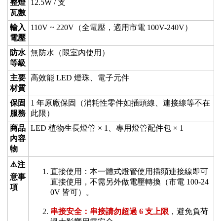
整燈
12.5W / 支
瓦數
輸入
110V ~ 220V（全電壓，適用市電 100V-240V）
電壓
防水
無防水（限室內使用）
等級
主要
高效能 LED 燈珠、電子元件
材質
保固
1 年原廠保固（消耗性零件如插頭線、連接線等不在
服務
此限）
商品
LED 植物生長燈管 × 1、專用燈管配件包 × 1
內容
物
⚠️注
直接使用：本一體式燈管使用插頭連接線即可
意事
直接使用，不需另外做電壓轉換（市電 100-24
項
0V 皆可）。
串接安全：串接請勿超過 6 支上限
，避免負荷