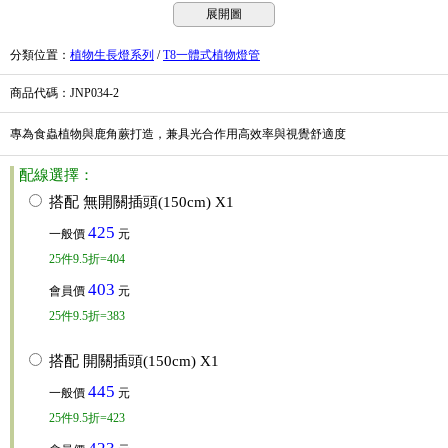
展開圖
分類位置
：
植物生長燈系列
/
T8一體式植物燈管
商品代碼
：JNP034-2
專為食蟲植物與鹿角蕨打造，兼具光合作用高效率與視覺舒適度
配線選擇：
搭配 無開關插頭(150cm) X1
425
一般價
元
25
件
9.5折=404
403
會員價
元
25
件
9.5折=383
搭配 開關插頭(150cm) X1
445
一般價
元
25
件
9.5折=423