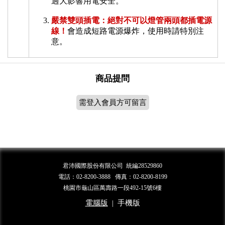
過大影響用電安全。
嚴禁雙頭插電：絕對不可以燈管兩頭都插電源
線！
會造成短路電源爆炸，使用時請特別注
意。
商品提問
需登入會員方可留言
君沛國際股份有限公司 統編28529860
電話：02-8200-3888 傳真：02-8200-8199
桃園市龜山區萬壽路一段492-15號6樓
電腦版
|
手機版