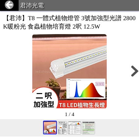
君沛光電
【君沛】T8 一體式植物燈管 3號加強型光譜 2800
K暖粉光 食蟲植物培育燈 2呎 12.5W
1 / 4