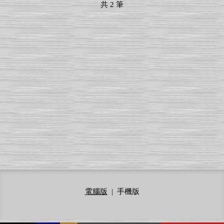
共
2
筆
電腦版
|
手機版