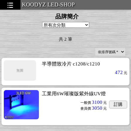
KOODYZ LED-SHOP
品牌簡介
共
2
筆
半導體致冷片 c1208/c1210
無圖
472
元
工業用6W璀璨版紫外線UV燈
3100
一般價
元
訂購
3050
會員價
元