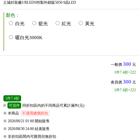
土城封裝廠UBLEDS特製外銷版5050 9晶LED
顏色：
白光
籃光
紅光
黃光
暖白光3000K
300
一般價
元
1
件
7.4折=222
300
會員價
元
1
件
7.4折=222
1
件
7.4折
※
可混件
同折扣區內的不同商品可累計滿件(元)
※ 本商品
不適用總價折扣
※ 2026/06/21 01:00
開始販售
※ 2026/08/30 24:00
結束販售
※
非折扣區間內可購買但無折扣