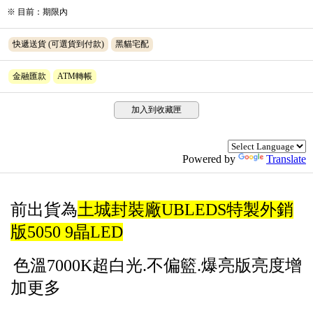
※
目前
：
期限內
快遞送貨
(可選貨到付款)
黑貓宅配
金融匯款
ATM轉帳
加入到收藏匣
Powered by
Translate
前出貨為
土城封裝廠UBLEDS特製外銷
版5050 9晶LED
色溫7000K超白光.不偏籃.爆亮版
亮度增
加更多