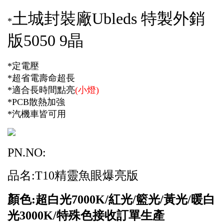
土城封裝廠Ubleds 特製外銷
*
版5050 9晶
*定電壓
*超省電壽命超長
*適合長時間點亮
(小燈)
*PCB散熱加強
*汽機車皆可用
PN.NO:
品名:T10精靈魚眼爆亮版
顏色:超白光7000K/
紅光/籃光/黃光/暖白
光3000K/特殊色接收訂單生產