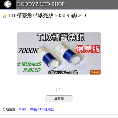
KOODYZ LED-SHOP
T10精靈魚眼爆亮版 5050 9 晶LED
1 / 1
展開圖
分類位置
：
車用LED專區
/
T10進階款