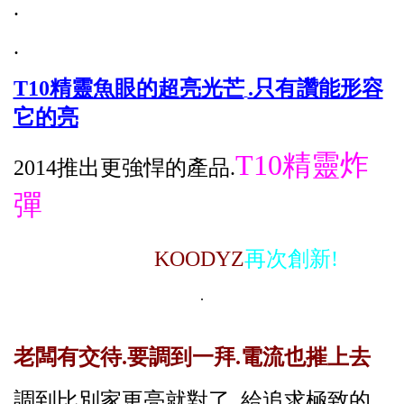
.
.
T10精靈魚眼的超亮光芒
.只有讚能形容
它的亮
T10精靈炸
2014推出更強悍的產品.
彈
KOODYZ
再次創新!
.
老闆有交待.要調到一拜.電流也摧上去
調到比別家更亮就對了..給追求極致的