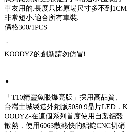
車友用的.長度只比原場尺寸多不到1CM
非常短小.適合所有車裝.
價格300/1PCS
.
KOODYZ的創新請勿仿冒!
.
「
T10精靈魚眼爆亮版
」採用高品質、
台灣土城製造外銷版5050 9晶片LED，
K
OODYZ
-在這個
系列首度使用自製鋁殼
散熱，使用6063散熱快的鋁錠CNC切硝