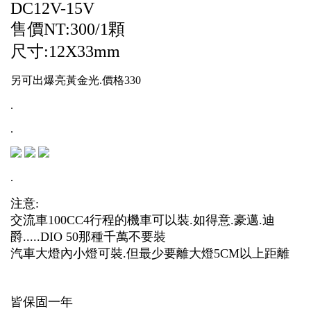
DC12V-15V
售價NT:300/1顆
尺寸:12X33mm
另可出爆亮黃金光.價格330
.
.
.
注意:
交流車100CC4行程的機車可以裝.如得意.豪邁.迪
爵.....DIO 50那種千萬不要裝
汽車大燈內小燈可裝.但最少要離大燈5CM以上距離
皆保固一年