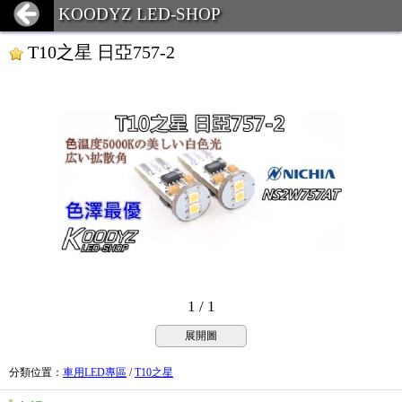
KOODYZ LED-SHOP
T10之星 日亞757-2
1 / 1
展開圖
分類位置
：
車用LED專區
/
T10之星