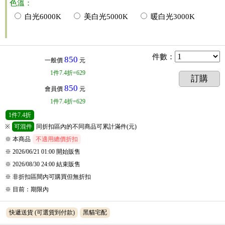
色溫：
白光6000K
美白光5000K
暖白光3000K
件數
：
850
一般價
元
1
件
7.4折=629
訂購
850
會員價
元
1
件
7.4折=629
1
件
7.4折
※
可混件
同折扣區內的不同商品可累計滿件(元)
※ 本商品
不適用總價折扣
※ 2026/06/21 01:00
開始販售
※ 2026/08/30 24:00
結束販售
※
非折扣區間內可購買但無折扣
※
目前
：
期限內
快遞送貨
(可選貨到付款)
黑貓宅配