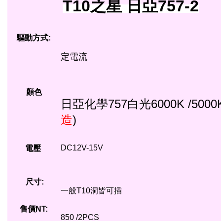
T10之星 日亞757-2
驅動方式:
定電流
顏色
日亞化學757白光6000K /5000K
造
)
DC12V-15V
電壓
尺寸:
一般T10洞皆可插
售價NT:
850 /2PCS