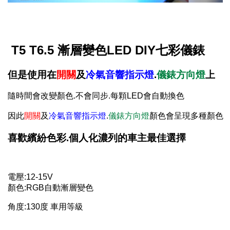
T5
T6.5
漸層變色LED DIY七彩儀錶
但是使用在
開關
及
冷氣音響指示燈
.
儀錶方向燈
上
隨時間會改變顏色.不會同步.每顆LED會自動換色
因此
開關
及
冷氣音響指示燈
.
儀錶方向燈
顏色會呈現多種顏色
喜歡繽紛色彩.個人化濃列的車主最佳選擇
電壓:12-15V
顏色:RGB自動漸層變色
角度:130度 車用等級