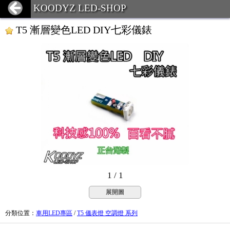
KOODYZ LED-SHOP
T5 漸層變色LED DIY七彩儀錶
1 / 1
展開圖
分類位置
：
車用LED專區
/
T5 儀表燈 空調燈 系列