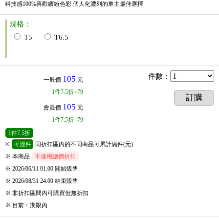
科技感100%喜歡繽紛色彩.個人化濃列的車主最佳選擇
規格：
T5
T6.5
件數
：
105
一般價
元
1
件
7.5折=79
訂購
105
會員價
元
1
件
7.5折=79
1
件
7.5折
※
可混件
同折扣區內的不同商品可累計滿件(元)
※ 本商品
不適用總價折扣
※ 2026/06/11 01:00
開始販售
※ 2026/08/31 24:00
結束販售
※
非折扣區間內可購買但無折扣
※
目前
：
期限內