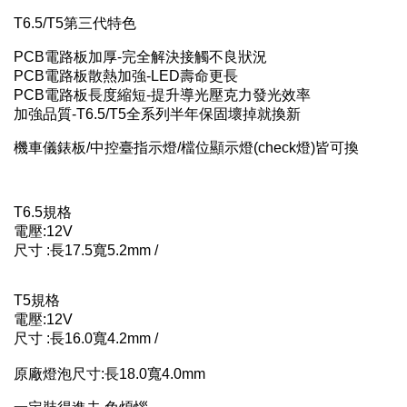
T6.5/T5第三代特色
PCB電路板加厚-完全解決接觸不良狀況
PCB電路板散熱加強-LED壽命更長
PCB電路板長度縮短-提升導光壓克力發光效率
加強品質-T6.5/T5全系列半年保固壞掉就換新
機車儀錶板/中控臺指示燈/檔位顯示燈(check燈)皆可換
T6.5規格
電壓:12V
尺寸 :長17.5寬5.2mm /
T5規格
電壓:12V
尺寸 :長16.0寬4.2mm /
原廠燈泡尺寸:長18.0寬4.0mm