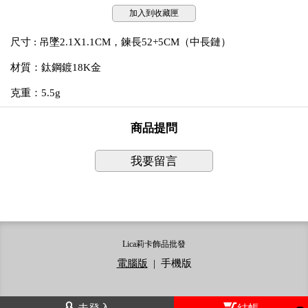
加入到收藏匣
尺寸 : 吊墜2.1X1.1CM，鍊長52+5CM（中長鏈）
材質：鈦鋼
鍍18K金
克重：5.5g
商品提問
我要留言
Lica莉卡飾品批發
電腦版
|
手機版