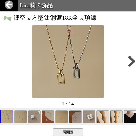
Lica莉卡飾品
鏤空長方墜鈦鋼鍍18K金長項鍊
1 / 14
展開圖