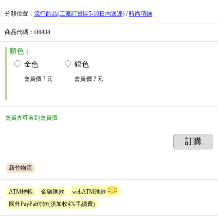
分類位置
：
流行飾品(工廠訂貨區5-10日內送達)
/
時尚項鍊
商品代碼
：D0434
顏色：
金色
銀色
會員價
? 元
會員價
? 元
會員方可看到會員價
訂購
新竹物流
ATM轉帳
金融匯款
webATM匯款
國外PayPal付款(須加收4%手續費)