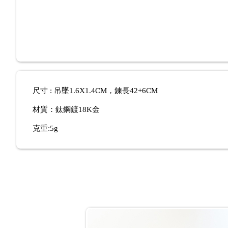
尺寸 : 吊墜1.6X1.4CM，鍊長42+6CM
材質：鈦鋼
鍍18K金
克重:5g