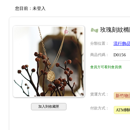
您目前：
未登入
玫瑰刻紋橢
分類位置
：
流行飾品
商品代碼
：
D0156
會員方可看到會員價
貨運方式：
新竹物
加入到收藏匣
付款方式：
ATM轉