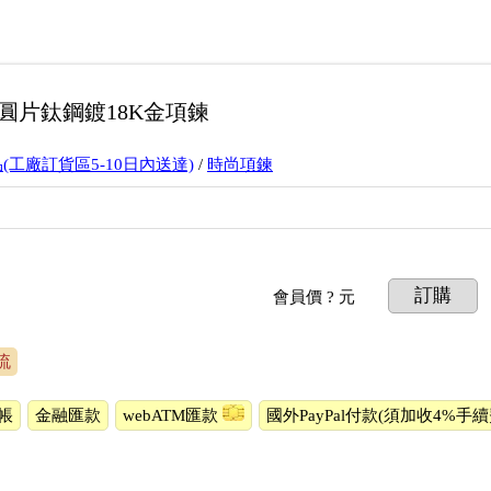
圓片鈦鋼鍍18K金項鍊
(工廠訂貨區5-10日內送達)
/
時尚項鍊
訂購
會員價
? 元
流
帳
金融匯款
webATM匯款
國外PayPal付款(須加收4%手續