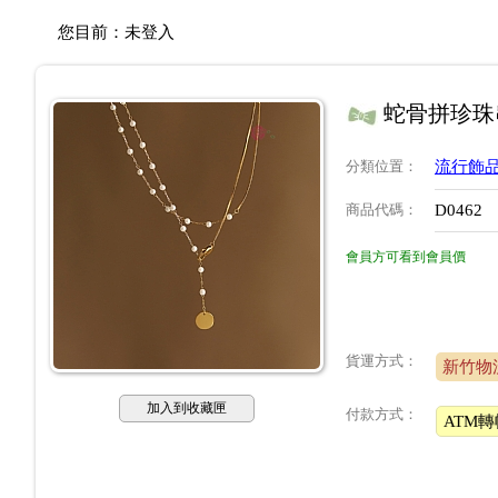
您目前：
未登入
蛇骨拼珍珠
分類位置
：
流行飾品
商品代碼
：
D0462
會員方可看到會員價
貨運方式：
新竹物
加入到收藏匣
付款方式：
ATM轉