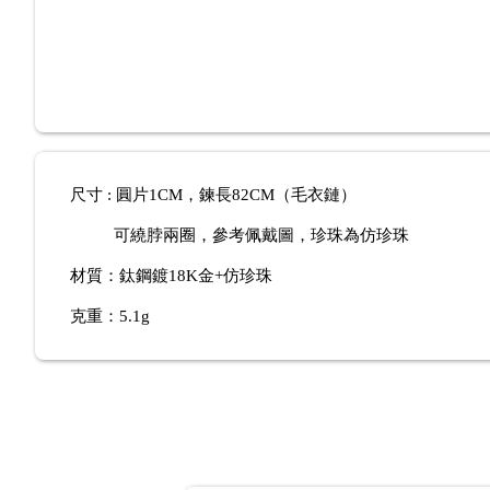
尺寸 : 圓片1CM，鍊長82CM（毛衣鏈）
可繞脖兩圈，參考佩戴圖，珍珠為仿珍珠
材質：鈦鋼
鍍18K金
+仿珍珠
克重：5.1g