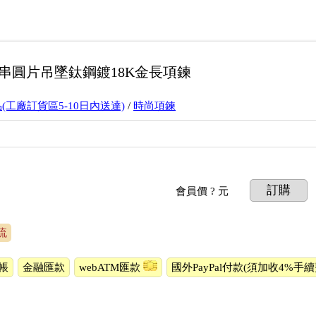
串圓片吊墜鈦鋼鍍18K金長項鍊
(工廠訂貨區5-10日內送達)
/
時尚項鍊
訂購
會員價
? 元
流
帳
金融匯款
webATM匯款
國外PayPal付款(須加收4%手續