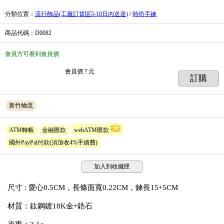
分類位置
：
流行飾品(工廠訂貨區5-10日內送達)
/
時尚手鍊
商品代碼
：D0082
會員方可看到會員價
會員價
? 元
訂購
新竹物流
ATM轉帳
金融匯款
webATM匯款
國外PayPal付款(須加收4%手續費)
加入到收藏匣
尺寸 : 愛心0.5CM，長條面寬0.22CM，鍊長15+5CM
材質：鈦鋼
鍍18K金
+鋯石