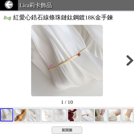
Lica莉卡飾品
紅愛心鋯石線條珠鏈鈦鋼鍍18K金手鍊
1 / 10
展開圖