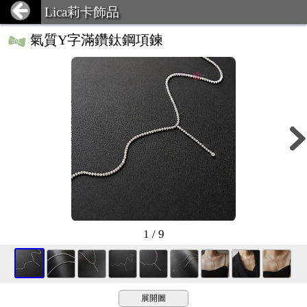
Lica莉卡飾品
氣質Y字滿鑽鈦鋼項鍊
1 / 9
展開圖