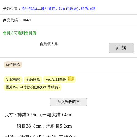
分類位置
：
流行飾品(工廠訂貨區5-10日內送達)
/
時尚項鍊
商品代碼
：D0421
會員方可看到會員價
會員價
? 元
訂購
新竹物流
ATM轉帳
金融匯款
webATM匯款
國外PayPal付款(須加收4%手續費)
加入到收藏匣
尺寸 : 排鑽0.25cm,一顆大鑽0.4cm
鍊長38+8cm，流蘇長5.2cm