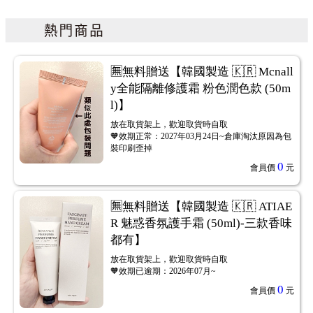
🈚無料贈送【韓國製造 🇰🇷 Mcnall
y全能隔離修護霜 粉色潤色款 (50m
l)】
放在取貨架上，歡迎取貨時自取
🧡效期正常：2027年03月24日~倉庫淘汰原因為包
裝印刷歪掉
0
會員價
元
🈚無料贈送【韓國製造 🇰🇷 ATIAE
R 魅惑香氛護手霜 (50ml)-三款香味
都有】
放在取貨架上，歡迎取貨時自取
🧡效期已逾期：2026年07月~
0
會員價
元