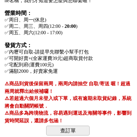
ne名稱，我們才知道要怎麼與您聯繫喔！
營業時間：
✅周日、周一(休息)
✅周二、周三、周四(12:00 -
20:00
)
✅周五、周六(12:00 - 17:00)
發貨方式：
✅內壢可自取-請提早先聯繫小幫手打包
✅可開好賣+(全家運費39元)超商取貨付款
✅宅配到府(運費100元)
✅滿額2000，好賣家免運
⚠️商品到貨後保留兩周，兩周內請抽空 自取/寄送 喔！超過
兩周就釋出給候補囉！
⚠️若超過六個月未登入或下單，或有逾期未取貨紀錄，系統
將會自動關閉帳號．
⚠️商品多為跨境物流，容易遇到運送及海關等事件，影響到
貨時間延誤，還請多包涵！
查訂單