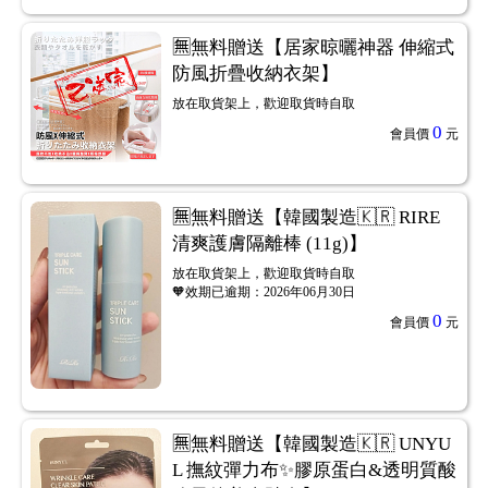
🈚無料贈送【居家晾曬神器 伸縮式
防風折疊收納衣架】
放在取貨架上，歡迎取貨時自取
0
會員價
元
🈚無料贈送【韓國製造🇰🇷 RIRE
清爽護膚隔離棒 (11g)】
放在取貨架上，歡迎取貨時自取
🧡效期已逾期：2026年06月30日
0
會員價
元
🈚無料贈送【韓國製造🇰🇷 UNYU
L 撫紋彈力布✨膠原蛋白&透明質酸