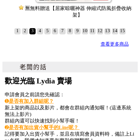
護手霜
🈚無料贈送【居家晾曬神器 伸縮式防風折疊收納衣
架】
1
2
3
4
5
6
7
8
9
10
11
12
13
14
15
查看更多商品
歡迎光臨 Lydia 賣場
申請會員之前請您先確認：
➊
是否有加入群組呢？
新上架的商品以及影片，都會在群組內通知喔！(這邊系統
無法上影片)
群組內還可以快速找到小幫手喔！
➋
是否有加出貨小幫手的Line呢？
記得要加入出貨小幫手，並且在填寫會員資料時，備註上Li