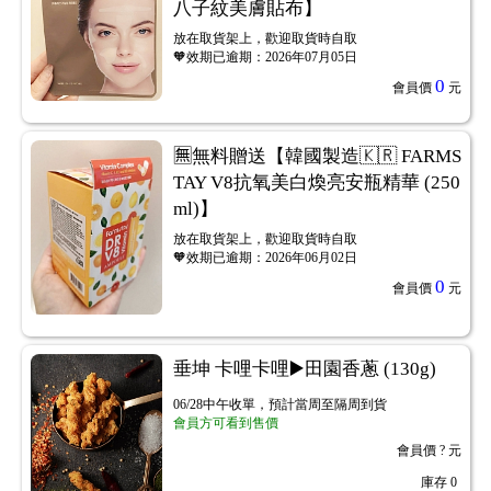
八子紋美膚貼布】
放在取貨架上，歡迎取貨時自取
🧡效期已逾期：2026年07月05日
0
會員價
元
🈚無料贈送【韓國製造🇰🇷 FARMS
TAY V8抗氧美白煥亮安瓶精華 (250
ml)】
放在取貨架上，歡迎取貨時自取
🧡效期已逾期：2026年06月02日
0
會員價
元
垂坤 卡哩卡哩▶️田園香蔥 (130g)
06/28中午收單，預計當周至隔周到貨
會員方可看到售價
會員價
? 元
庫存
0