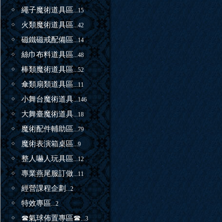
繩子魔術道具區
...15
火類魔術道具區
...42
磁鐵磁戒配備區
...14
絲巾布料道具區
...48
棒類魔術道具區
...52
傘類扇類道具區
...11
小舞台魔術道具
...146
大舞臺魔術道具
...18
魔術配件輔助區
...79
魔術表演箱桌區
...9
整人嚇人玩具區
...12
專業燕尾服訂做
...11
經營課程企劃
...2
特效專區
...2
☎氣球佈置專區☎
...3