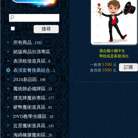
搜尋
僅此分類
所有商品
...1192
適合國小國中生
絕版商品出清專區
學校或是家庭演出
表演租借道具區
...8
1100
一般價
元
訂購
1000
表演套餐推薦組合
會員價
元
...5
2024新品區
...198
魔術師必備牌區
...32
撲克牌魔術專區
...177
硬幣魔術道具區
...81
DVD教學光碟區
...18
近景魔術道具區
...141
海綿橡膠魔術區
...26