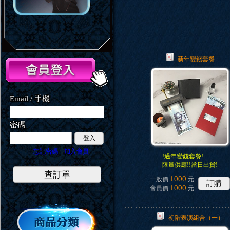
新年變錢套餐
Email / 手機
密碼
登入
忘記密碼
加入會員
!過年變錢套餐!
限量供應!!當日出貨!
查訂單
1000
一般價
元
訂購
1000
會員價
元
初階表演組合（一）