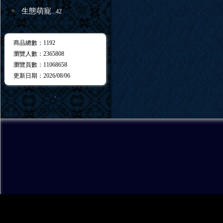
生態萌寵
...42
商品總數
：1192
瀏覽人數
：
2365808
瀏覽頁數
：
11068658
更新日期
：2026/08/06
．