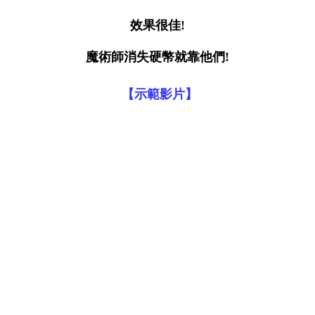
效果很佳!
魔術師消失硬幣就靠他們!
【示範影片】