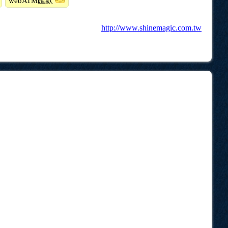
webATM匯款
http://www.shinemagic.com.tw