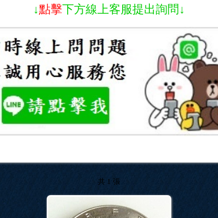
↓
點擊
下方線上客服提出詢問↓
共 1 張