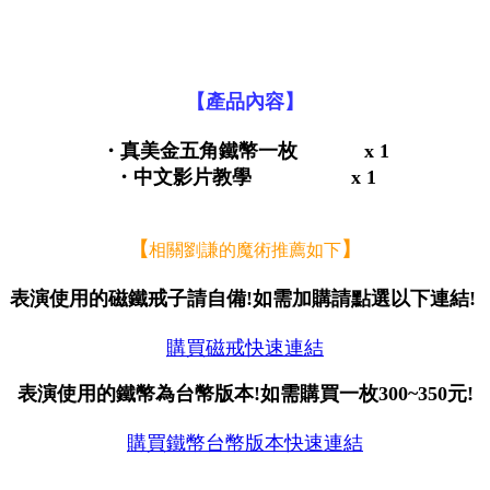
【產品內容】
・
真美金五角鐵幣一枚
x 1
・中文影片教學 x 1
【
】
相關劉謙的魔術推薦如下
表演使用的磁鐵戒子請自備!如需加購請點選以下連結!
購買磁戒快速連結
表演使用的鐵幣為台幣版本!如需購買一枚300~350元!
購買鐵幣台幣版本快速連結