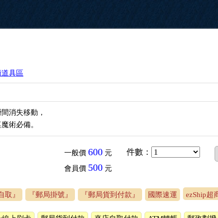
術道具區
瞬間消失移動，
桌魔術必備。
600
件數
：
一般價
元
500
會員價
元
自取』
『郵局掛號』
『郵局貨到付款』
國際速運
ezShip