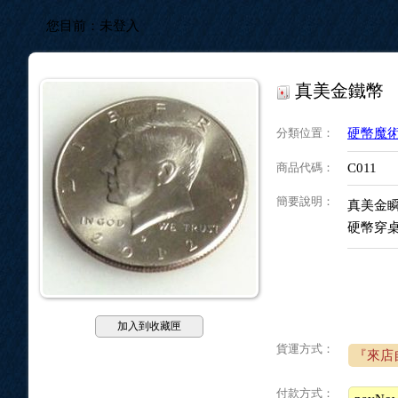
您目前：
未登入
真美金鐵幣
分類位置
：
硬幣魔
商品代碼
：
C011
簡要說明
：
真美金
硬幣穿
加入到收藏匣
貨運方式：
『來店
付款方式：