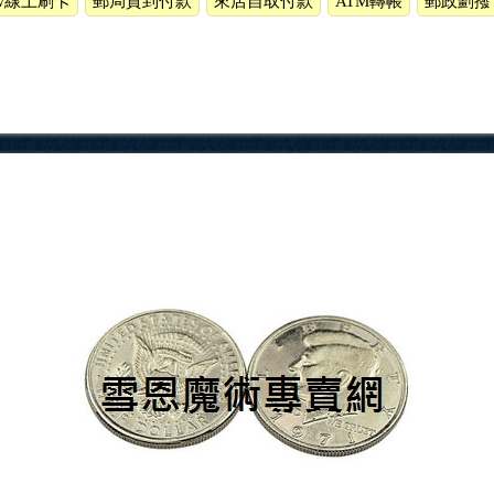
ow線上刷卡
郵局貨到付款
來店自取付款
ATM轉帳
郵政劃撥