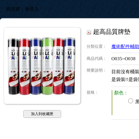
您目前：
未登入
超高品質牌墊
分類位置
：
魔術配件輔
商品代碼
：
O035~O038
簡要說明
：
目前沒有桶裝
是袋裝!!是袋裝
規格
：
顏色：
加入到收藏匣