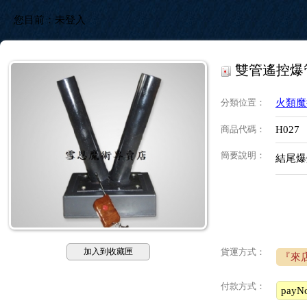
您目前：
未登入
雙管遙控爆
分類位置
：
火類魔
商品代碼
：
H027
簡要說明
：
結尾爆
加入到收藏匣
貨運方式：
『來
付款方式：
pay