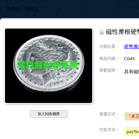
您目前：
未登入
磁性摩根硬
分類位置
：
硬幣魔
商品代碼
：
C049
簡要說明
：
具有磁
加入到收藏匣
貨運方式：
『來
付款方式：
pay