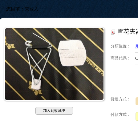
您目前：
未登入
雪花夾
分類位置
：
商品代碼
：
O
貨運方式：
加入到收藏匣
付款方式：